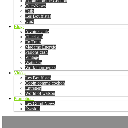
Copin Comme Cochon
Cute-News
Fails
Les Bouffistas
Quiz
Blogs
A votre santé
Check-up
En Train
Madame Energie
Parlons cash
Vintage
Watts On
Work in progress
Vidéos
Les Bouffistas
Copin comme cochon
Entretien
World of watson
Promotions
Les Good News
Évasion