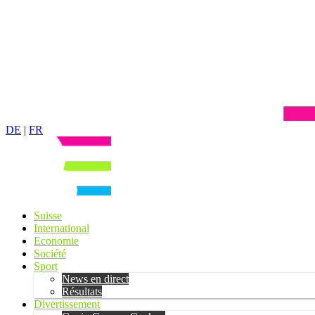
DE
|
FR
Suisse
International
Economie
Société
Sport
News en direct
Résultats
Divertissement