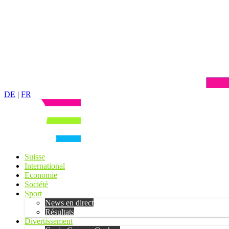
DE
|
FR
Suisse
International
Economie
Société
Sport
News en direct
Résultats
Divertissement