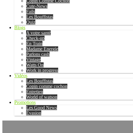
Copin Comme Cochon
Cute-News
Fails
Les Bouffistas
Quiz
Blogs
A votre santé
Check-up
En Train
Madame Energie
Parlons cash
Vintage
Watts On
Work in progress
Vidéos
Les Bouffistas
Copin comme cochon
Entretien
World of watson
Promotions
Les Good News
Évasion