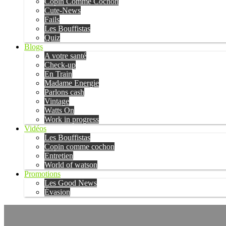
Copin Comme Cochon
Cute-News
Fails
Les Bouffistas
Quiz
Blogs
A votre santé
Check-up
En Train
Madame Energie
Parlons cash
Vintage
Watts On
Work in progress
Vidéos
Les Bouffistas
Copin comme cochon
Entretien
World of watson
Promotions
Les Good News
Évasion