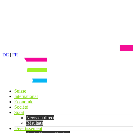
DE
|
FR
Suisse
International
Economie
Société
Sport
News en direct
Résultats
Divertissement