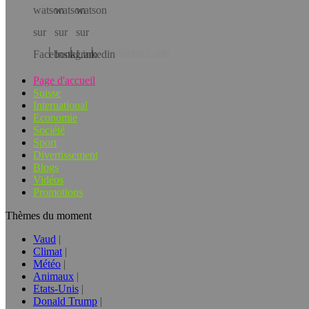
Téléchargez l’app!
Page d'accueil
Suisse
International
Economie
Société
Sport
Divertissement
Blogs
Vidéos
Promotions
Thèmes du moment
Vaud
Climat
Météo
Animaux
Etats-Unis
Donald Trump