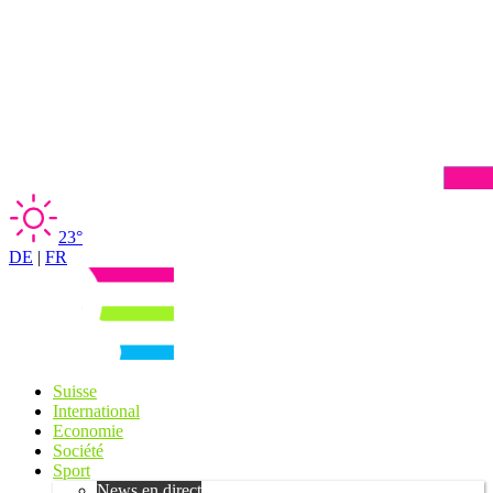
23°
DE
|
FR
Suisse
International
Economie
Société
Sport
News en direct