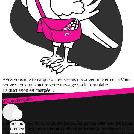
Avez-vous une remarque ou avez-vous découvert une erreur ? Vous
pouvez nous transmettre votre message via le formulaire.
La discussion est chargée...
0 Commentaires
Connexion
Comme nous voulons continuer à modérer personnellement les débats
de commentaires, nous sommes obligés de fermer la fonction de