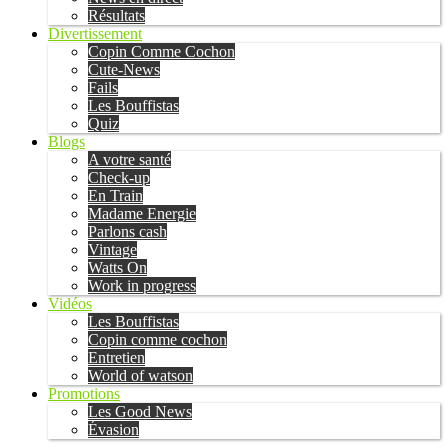
Résultats
Divertissement
Copin Comme Cochon
Cute-News
Fails
Les Bouffistas
Quiz
Blogs
A votre santé
Check-up
En Train
Madame Energie
Parlons cash
Vintage
Watts On
Work in progress
Vidéos
Les Bouffistas
Copin comme cochon
Entretien
World of watson
Promotions
Les Good News
Évasion