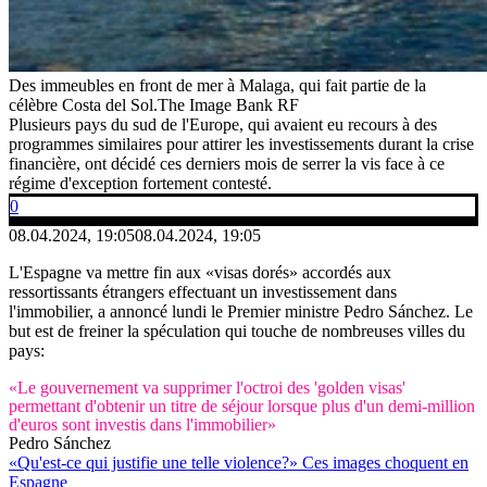
Des immeubles en front de mer à Malaga, qui fait partie de la
célèbre Costa del Sol.
The Image Bank RF
Plusieurs pays du sud de l'Europe, qui avaient eu recours à des
programmes similaires pour attirer les investissements durant la crise
financière, ont décidé ces derniers mois de serrer la vis face à ce
régime d'exception fortement contesté.
0
08.04.2024, 19:05
08.04.2024, 19:05
L'Espagne va mettre fin aux «visas dorés» accordés aux
ressortissants étrangers effectuant un investissement dans
l'immobilier, a annoncé lundi le Premier ministre Pedro Sánchez. Le
but est de freiner la spéculation qui touche de nombreuses villes du
pays:
«Le gouvernement va supprimer l'octroi des 'golden visas'
permettant d'obtenir un titre de séjour lorsque plus d'un demi-million
d'euros sont investis dans l'immobilier»
Pedro Sánchez
«Qu'est-ce qui justifie une telle violence?» Ces images choquent en
Espagne