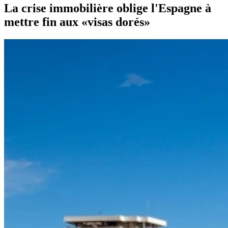
La crise immobilière oblige l'Espagne à
mettre fin aux «visas dorés»