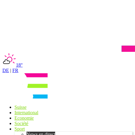
18°
DE
|
FR
Suisse
International
Economie
Société
Sport
News en direct