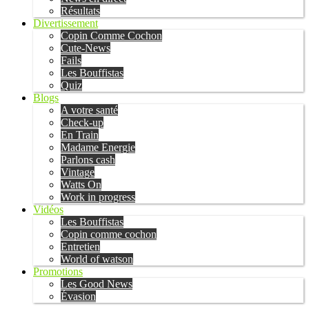
Résultats
Divertissement
Copin Comme Cochon
Cute-News
Fails
Les Bouffistas
Quiz
Blogs
A votre santé
Check-up
En Train
Madame Energie
Parlons cash
Vintage
Watts On
Work in progress
Vidéos
Les Bouffistas
Copin comme cochon
Entretien
World of watson
Promotions
Les Good News
Évasion