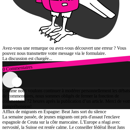
Avez-vous une remarque ou avez-vous découvert une erreur ? Vous
pouvez nous transmettre votre message via le formulaire.
La discussion est chargée...
0 Commentaires
Connexion
Comme nous voulons continuer à modérer personnellement les débats
de commentaires, nous sommes obligés de fermer la fonction de
commentaire 72 heures après la publication d’un article. Merci de vot
compréhension!
Afflux de migrants en Espagne: Beat Jans sort du silence
La semaine passée, de jeunes migrants ont pris d'assaut l'enclave
espagnole de Ceuta sur la côte marocaine. L'Europe a réagi avec
nervosité, la Suisse est restée calme. Le conseiller fédéral Beat Jans