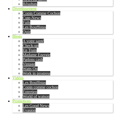
Résultats
Divertissement
Copin Comme Cochon
Cute-News
Fails
Les Bouffistas
Quiz
Blogs
A votre santé
Check-up
En Train
Madame Energie
Parlons cash
Vintage
Watts On
Work in progress
Vidéos
Les Bouffistas
Copin comme cochon
Entretien
World of watson
Promotions
Les Good News
Évasion