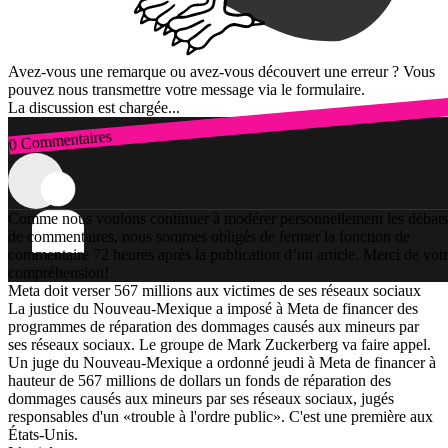
Avez-vous une remarque ou avez-vous découvert une erreur ? Vous
pouvez nous transmettre votre message via le formulaire.
La discussion est chargée...
0 Commentaires
Connexion
Comme nous voulons continuer à modérer personnellement les débats
de commentaires, nous sommes obligés de fermer la fonction de
commentaire 72 heures après la publication d’un article. Merci de vot
compréhension!
Meta doit verser 567 millions aux victimes de ses réseaux sociaux
La justice du Nouveau-Mexique a imposé à Meta de financer des
programmes de réparation des dommages causés aux mineurs par
ses réseaux sociaux. Le groupe de Mark Zuckerberg va faire appel.
Un juge du Nouveau-Mexique a ordonné jeudi à Meta de financer à
hauteur de 567 millions de dollars un fonds de réparation des
dommages causés aux mineurs par ses réseaux sociaux, jugés
responsables d'un «trouble à l'ordre public». C'est une première aux
États-Unis.