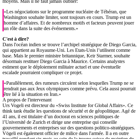
moyens. Mais il ne faut jamais oublier:
«Les négociations sur le programme nucléaire de Téhéran, que
Washington souhaite limiter, sont toujours en cours. Trump est un
homme d’affaires. Et de nombreux motifs et facteurs peuvent jouer
un rôle dans la suite des événements.»
C'est à dire?
Dans l'océan indien se trouve l’archipel stratégique de Diego Garcia,
qui appartient au Royaume-Uni. Les Etats-Unis l’utilisent comme
base. Mais le premier ministre britannique, Keir Starmer, souhaite
désormais restituer Diego Garcia à Maurice. Certains analystes
estiment que le déploiement militaire actuel et une éventuelle
escalade pourraient compliquer ce projet.
«Parallèlement, des rumeurs circulent selon lesquelles Trump ne se
rendrait pas aux Jeux olympiques comme prévu. Cela aussi pourrait
être lié à la situation en Iran.»
A propos de l'intervenant
Urs Vogeli est directeur du «Swiss Institute for Global Affairs». Ce
think tank étudie les questions de sécurité et de géopolitique. Agé de
41 ans, il est titulaire d’un doctorat en sciences politiques de
l’Université de Zurich et dirige une entreprise qui conseille
gouvernements et entreprises sur des questions politico-stratégiques.
Vögeli est également officier de milice dans l'armée. Il a en outre
travaillé pendant six mois au sein de la troupe suisse de maintien de