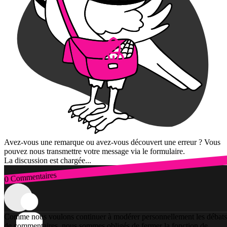
Avez-vous une remarque ou avez-vous découvert une erreur ? Vous
pouvez nous transmettre votre message via le formulaire.
La discussion est chargée...
0 Commentaires
Connexion
Comme nous voulons continuer à modérer personnellement les débats
de commentaires, nous sommes obligés de fermer la fonction de