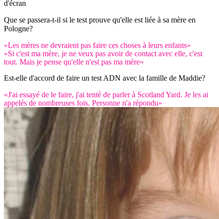
d'écran
Que se passera-t-il si le test prouve qu'elle est liée à sa mère en
Pologne?
«Les mères ne devraient pas faire ces choses à leurs enfants»
«Si c'est ma mère, je ne veux pas avoir de contact avec elle, c'est
tout. Mais je pense qu'elle n'est pas ma mère»
Est-elle d'accord de faire un test ADN avec la famille de Maddie?
«J'ai essayé de le faire, j'ai tenté de parler à Scotland Yard. Je les ai
appelés de nombreuses fois. Personne n'a répondu»