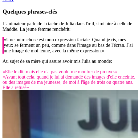
Quelques phrases-clés
L'animateur parle de la tache de Julia dans l'œil, similaire à celle de
Maddie. La jeune femme renchérit:
«Une autre chose est mon expression faciale. Quand je ris, mes
yeux se ferment un peu, comme dans l'image au bas de l'écran. J'ai
une image de moi jeune, avec la même expression.»
Au sujet de sa mère qui assure avoir mis Julia au monde:
«Elle le dit, mais elle n'a pas voulu me montrer de preuves»
«Avant tout cela, quand je lui ai demandé des images d'elle enceinte,
ou des images de ma jeunesse, de moi à l'âge de trois ou quatre ans.
Elle a refusé»