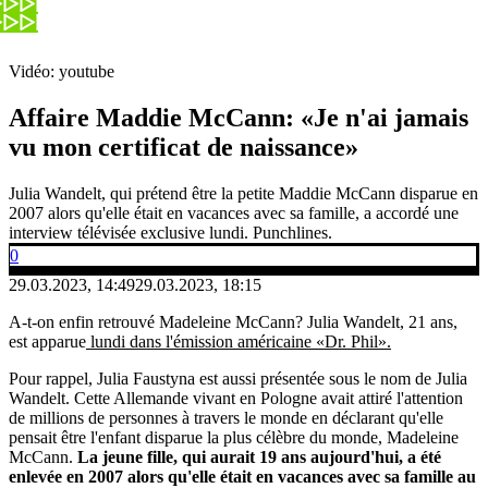
Vidéo: youtube
Affaire Maddie McCann: «Je n'ai jamais
vu mon certificat de naissance»
Julia Wandelt, qui prétend être la petite Maddie McCann disparue en
2007 alors qu'elle était en vacances avec sa famille, a accordé une
interview télévisée exclusive lundi. Punchlines.
0
29.03.2023, 14:49
29.03.2023, 18:15
A-t-on enfin retrouvé Madeleine McCann? Julia Wandelt, 21 ans,
est apparue
lundi dans l'émission américaine «Dr. Phil».
Pour rappel, Julia Faustyna est aussi présentée sous le nom de Julia
Wandelt. Cette Allemande vivant en Pologne avait attiré l'attention
de millions de personnes à travers le monde en déclarant qu'elle
pensait être l'enfant disparue la plus célèbre du monde, Madeleine
McCann.
La jeune fille, qui aurait 19 ans aujourd'hui, a été
enlevée en 2007 alors qu'elle était en vacances avec sa famille au