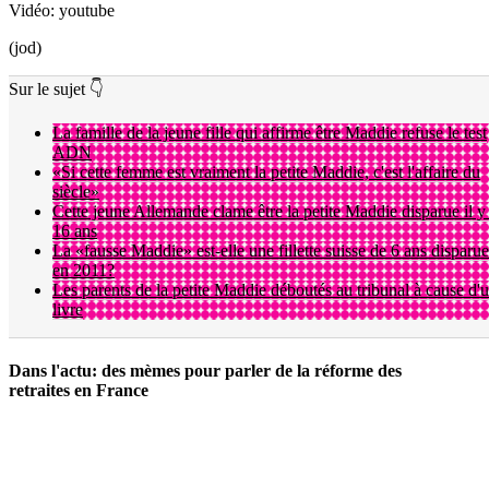
Vidéo: youtube
(jod)
Sur le sujet 👇
La famille de la jeune fille qui affirme être Maddie refuse le test
ADN
«Si cette femme est vraiment la petite Maddie, c'est l'affaire du
siècle»
Cette jeune Allemande clame être la petite Maddie disparue il y
16 ans
La «fausse Maddie» est-elle une fillette suisse de 6 ans disparue
en 2011?
Les parents de la petite Maddie déboutés au tribunal à cause d'
livre
Dans l'actu: des mèmes pour parler de la réforme des
retraites en France