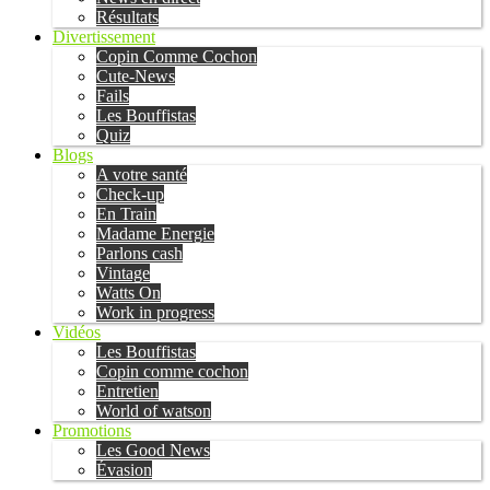
Résultats
Divertissement
Copin Comme Cochon
Cute-News
Fails
Les Bouffistas
Quiz
Blogs
A votre santé
Check-up
En Train
Madame Energie
Parlons cash
Vintage
Watts On
Work in progress
Vidéos
Les Bouffistas
Copin comme cochon
Entretien
World of watson
Promotions
Les Good News
Évasion