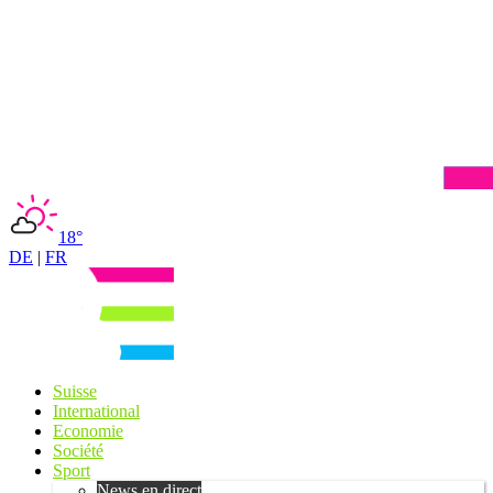
18°
DE
|
FR
Suisse
International
Economie
Société
Sport
News en direct