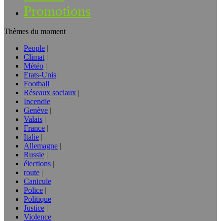
Promotions
Thèmes du moment
People
Climat
Météo
Etats-Unis
Football
Réseaux sociaux
Incendie
Genève
Valais
France
Italie
Allemagne
Russie
élections
route
Canicule
Police
Politique
Justice
Violence