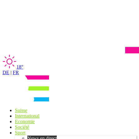
18°
DE
|
FR
Suisse
International
Economie
Société
Sport
News en direct