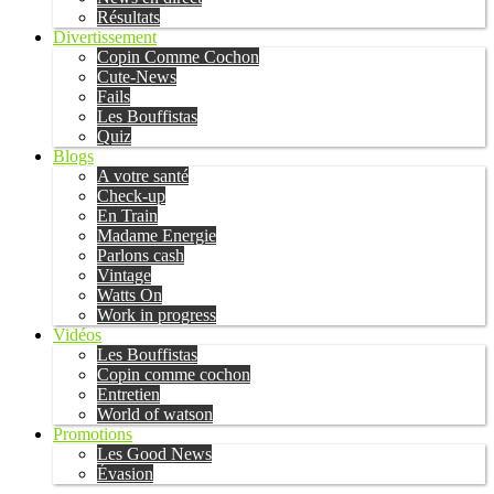
Résultats
Divertissement
Copin Comme Cochon
Cute-News
Fails
Les Bouffistas
Quiz
Blogs
A votre santé
Check-up
En Train
Madame Energie
Parlons cash
Vintage
Watts On
Work in progress
Vidéos
Les Bouffistas
Copin comme cochon
Entretien
World of watson
Promotions
Les Good News
Évasion