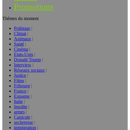
Promotions
Thèmes du moment
Politique
Climat
Animaux
Santé
Cinéma
Etats-Unis
Donald Trump
Interview
Réseaux sociaux
Justice
Films
Fribourg
France
Espagne
Italie
Insolite
armes
Canicule
secheresse
immigration