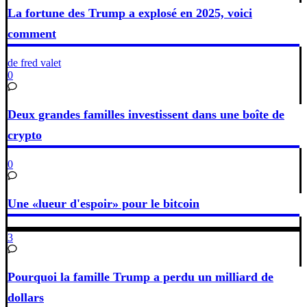
La fortune des Trump a explosé en 2025, voici
comment
de fred valet
0
Deux grandes familles investissent dans une boîte de
crypto
0
Une «lueur d'espoir» pour le bitcoin
3
Pourquoi la famille Trump a perdu un milliard de
dollars