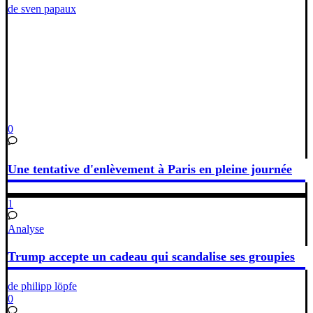
de sven papaux
0
Une tentative d'enlèvement à Paris en pleine journée
1
Analyse
Trump accepte un cadeau qui scandalise ses groupies
de philipp löpfe
0