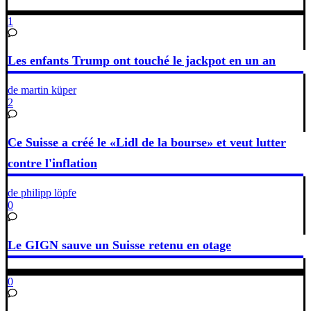
1
Les enfants Trump ont touché le jackpot en un an
de martin küper
2
Ce Suisse a créé le «Lidl de la bourse» et veut lutter
contre l'inflation
de philipp löpfe
0
Le GIGN sauve un Suisse retenu en otage
0