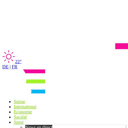
22°
DE
|
FR
Suisse
International
Economie
Société
Sport
News en direct