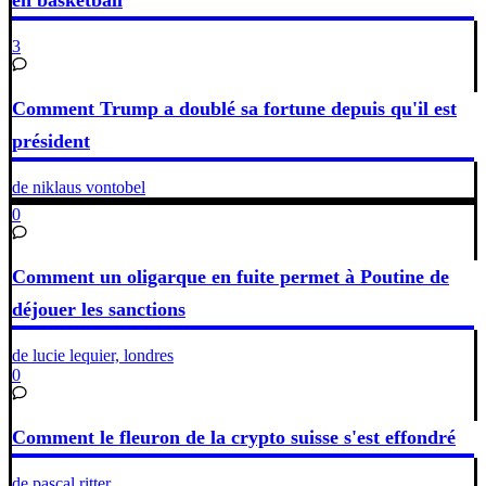
en basketball
3
Comment Trump a doublé sa fortune depuis qu'il est
président
de niklaus vontobel
0
Comment un oligarque en fuite permet à Poutine de
déjouer les sanctions
de lucie lequier, londres
0
Comment le fleuron de la crypto suisse s'est effondré
de pascal ritter