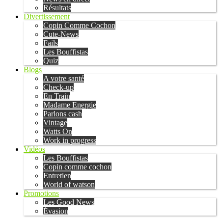
Résultats
Divertissement
Copin Comme Cochon
Cute-News
Fails
Les Bouffistas
Quiz
Blogs
A votre santé
Check-up
En Train
Madame Energie
Parlons cash
Vintage
Watts On
Work in progress
Vidéos
Les Bouffistas
Copin comme cochon
Entretien
World of watson
Promotions
Les Good News
Évasion