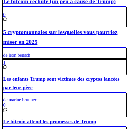
Le bitcoin rechute (un peu à cause de Trump)
0
5 cryptomonnaies sur lesquelles vous pourriez
miser en 2025
de leon bensch
1
Les enfants Trump sont victimes des cryptos lancées
par leur père
de marine brunner
0
Le bitcoin attend les promesses de Trump