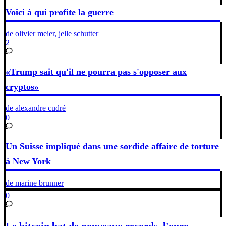
Voici à qui profite la guerre
de olivier meier, jelle schutter
2
«Trump sait qu'il ne pourra pas s'opposer aux
cryptos»
de alexandre cudré
0
Un Suisse impliqué dans une sordide affaire de torture
à New York
de marine brunner
0