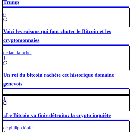
Trump
0
Voici les raisons qui font chuter le Bitcoin et les
cryptomonnaies
de lara knuchel
1
Un roi du bitcoin rachète cet historique domaine
genevois
1
«Le Bitcoin va finir détruit»: la crypto inquiète
de philipp löpfe