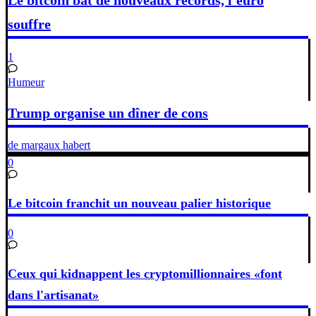
Le bitcoin bat de nouveaux records, l'euro
souffre
1
Humeur
Trump organise un dîner de cons
de margaux habert
0
Le bitcoin franchit un nouveau palier historique
0
Ceux qui kidnappent les cryptomillionnaires «font
dans l'artisanat»