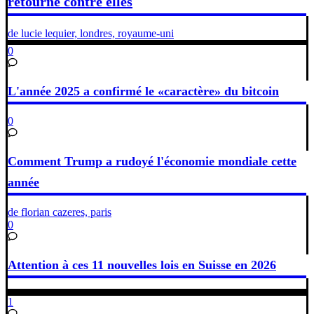
retourne contre elles
de lucie lequier, londres, royaume-uni
0
L'année 2025 a confirmé le «caractère» du bitcoin
0
Comment Trump a rudoyé l'économie mondiale cette
année
de florian cazeres, paris
0
Attention à ces 11 nouvelles lois en Suisse en 2026
1