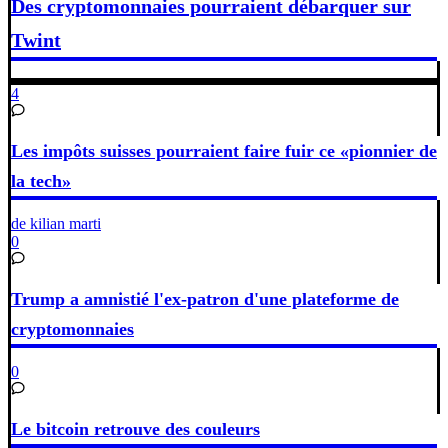
Des cryptomonnaies pourraient débarquer sur
Twint
4
Les impôts suisses pourraient faire fuir ce «pionnier de
la tech»
de kilian marti
0
Trump a amnistié l'ex-patron d'une plateforme de
cryptomonnaies
0
Le bitcoin retrouve des couleurs