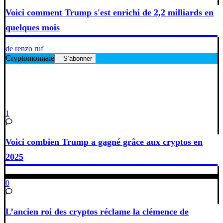
Voici comment Trump s'est enrichi de 2,2 milliards en
quelques mois
de renzo ruf
Cryptomonnaie
S’abonner
1
Voici combien Trump a gagné grâce aux cryptos en
2025
0
L’ancien roi des cryptos réclame la clémence de