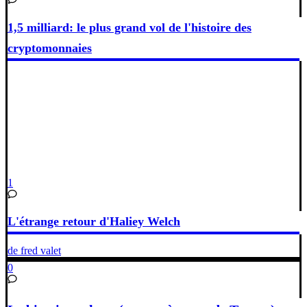
1,5 milliard: le plus grand vol de l'histoire des
cryptomonnaies
1
L'étrange retour d'Haliey Welch
de fred valet
0