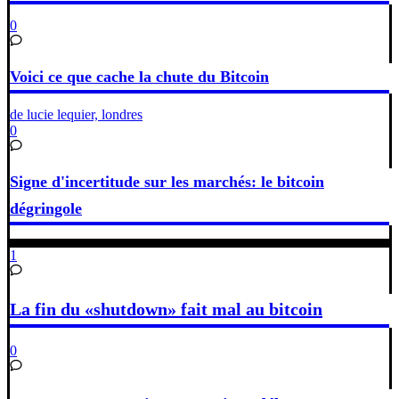
0
Voici ce que cache la chute du Bitcoin
de lucie lequier, londres
0
Signe d'incertitude sur les marchés: le bitcoin
dégringole
1
La fin du «shutdown» fait mal au bitcoin
0