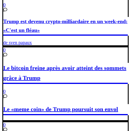
0
Trump est devenu crypto-milliardaire en un week-end:
«C'est un fléau»
de sven papaux
0
Le bitcoin freine après avoir atteint des sommets
grâce à Trump
0
Le «meme coin» de Trump poursuit son envol
0