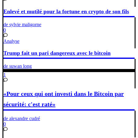
Enlevé et mutilé pour la fortune en crypto de son fils
de sylvie maligorne
0
Analyse
Trump fait un pari dangereux avec le bitcoin
de suwan long
1
«Pour ceux qui ont investi dans le Bitcoin par
sécurité: c'est raté»
de alexandre cudré
0