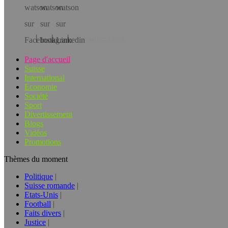
Téléchargez l’app!
Page d'accueil
Suisse
International
Economie
Société
Sport
Divertissement
Blogs
Vidéos
Promotions
Thèmes du moment
Politique
Suisse romande
Etats-Unis
Football
Faits divers
Justice