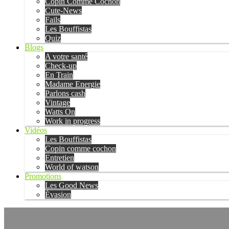
Copin Comme Cochon
Cute-News
Fails
Les Bouffistas
Quiz
Blogs
A votre santé
Check-up
En Train
Madame Energie
Parlons cash
Vintage
Watts On
Work in progress
Vidéos
Les Bouffistas
Copin comme cochon
Entretien
World of watson
Promotions
Les Good News
Évasion