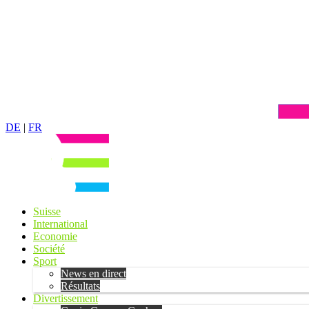
DE
|
FR
Suisse
International
Economie
Société
Sport
News en direct
Résultats
Divertissement