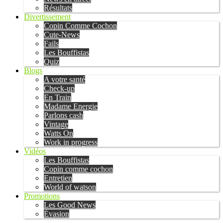
Résultats
Divertissement
Copin Comme Cochon
Cute-News
Fails
Les Bouffistas
Quiz
Blogs
A votre santé
Check-up
En Train
Madame Energie
Parlons cash
Vintage
Watts On
Work in progress
Vidéos
Les Bouffistas
Copin comme cochon
Entretien
World of watson
Promotions
Les Good News
Évasion