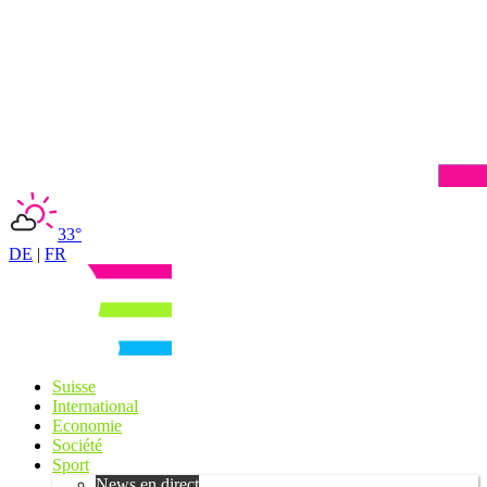
33°
DE
|
FR
Suisse
International
Economie
Société
Sport
News en direct