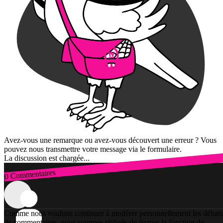
Avez-vous une remarque ou avez-vous découvert une erreur ? Vous
pouvez nous transmettre votre message via le formulaire.
La discussion est chargée...
0 Commentaires
Connexion
Comme nous voulons continuer à modérer personnellement les débats
de commentaires, nous sommes obligés de fermer la fonction de