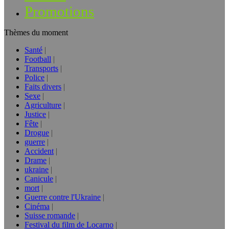
Promotions
Thèmes du moment
Santé
Football
Transports
Police
Faits divers
Sexe
Agriculture
Justice
Fête
Drogue
guerre
Accident
Drame
ukraine
Canicule
mort
Guerre contre l'Ukraine
Cinéma
Suisse romande
Festival du film de Locarno