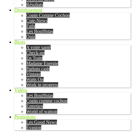
Résultats
Divertissement
Copin Comme Cochon
Cute-News
Fails
Les Bouffistas
Quiz
Blogs
A votre santé
Check-up
En Train
Madame Energie
Parlons cash
Vintage
Watts On
Work in progress
Vidéos
Les Bouffistas
Copin comme cochon
Entretien
World of watson
Promotions
Les Good News
Évasion