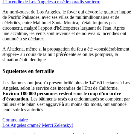
L'incendie de Los Angeles a rasé le paradis sur terre
Au nord-ouest de Los Angeles, le foyer qui dévore le quartier huppé
de Pacific Palisades, avec ses villas de multimillionnaires et de
célébrités, entre Malibu et Santa Monica, n'était toujours pas
circonscrit, malgré l'apport d'hélicoptères larguant de l'eau. Après
une accalmie, les vents sont revenus et de nouveaux incendies ont
continué à se déclarer.
A Altadena, même si la propagation du feu a été «considérablement
stoppée» au cours de la nuit précédente selon les pompiers, la
situation était identique.
Squelettes en ferraille
Les flammes ont jusqu'à présent brûlé plus de 14'160 hectares à Los
Angeles, selon le service des incendies de l'Etat de Californie.
Environ 180 000 personnes restent sous le coup d'un ordre
d'évacuation.
Les bâtiments rasés ou endommagés se comptent par
milliers et le bilan s'est aggravé à au moins dix morts, ont annoncé
jeudi soir les autorités.
Commentaire
Los Angeles crame? Merci Zelensky!