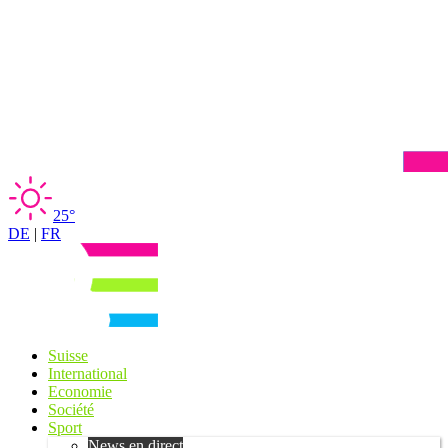
25°
DE
|
FR
Suisse
International
Economie
Société
Sport
News en direct