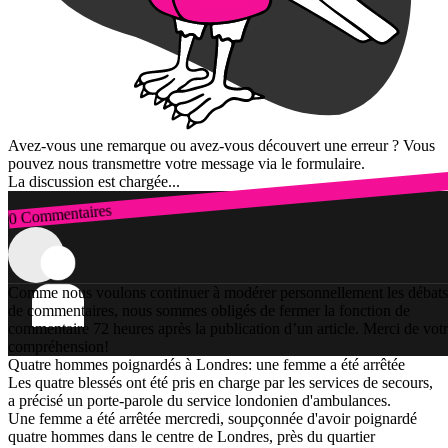
Avez-vous une remarque ou avez-vous découvert une erreur ? Vous
pouvez nous transmettre votre message via le formulaire.
La discussion est chargée...
0 Commentaires
Connexion
Comme nous voulons continuer à modérer personnellement les débats
de commentaires, nous sommes obligés de fermer la fonction de
commentaire 72 heures après la publication d’un article. Merci de vot
compréhension!
Quatre hommes poignardés à Londres: une femme a été arrêtée
Les quatre blessés ont été pris en charge par les services de secours,
a précisé un porte-parole du service londonien d'ambulances.
Une femme a été arrêtée mercredi, soupçonnée d'avoir poignardé
quatre hommes dans le centre de Londres, près du quartier