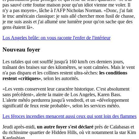
pas sauvé cette foutue maison pour qu'un idiot vienne me voler. Il
n'y a pas moyen», lâche à l'AFP Nicholas Norman. «Donc, j'ai fait
le truc américain classique: je suis allé chercher mon fusil de chasse,
je me suis assis et j'ai allumé une lumière pour qu'on sache que des
gens étaient là».
Los Angeles brûle: on vous raconte l'enfer de l'intérieur
Nouveau foyer
Les rafales qui ont soufflé jusqu'à 160 km/h ces derniers jours,
traînant des braises sur des kilomètres, se sont calmées. Mais le vent
n'a pas disparu et les collines restent ultra-sèches:
les conditions
restent «critiques»
, selon les autorités.
«Les vents conservent leur caractère historique. C'est absolument
sans précédent», alerte la maire de Los Angeles, Karen Bass.
L'alerte météo perdurera jusqu'à vendredi, et un «développement
significatif de feux reste probable», selon les services météo.
Les féroces incendies menacent aussi ceux qui sont loin des flammes
Jeudi après-midi,
un autre foyer s'est déclaré
près de Calabasas et
du richissime quartier de Hidden Hills, où vit notamment la star Kim
Kardashian.