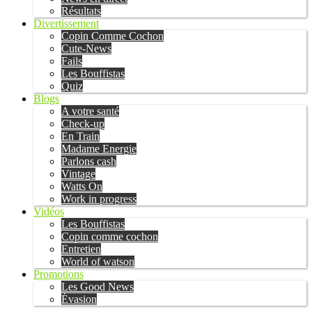
Résultats
Divertissement
Copin Comme Cochon
Cute-News
Fails
Les Bouffistas
Quiz
Blogs
A votre santé
Check-up
En Train
Madame Energie
Parlons cash
Vintage
Watts On
Work in progress
Vidéos
Les Bouffistas
Copin comme cochon
Entretien
World of watson
Promotions
Les Good News
Évasion