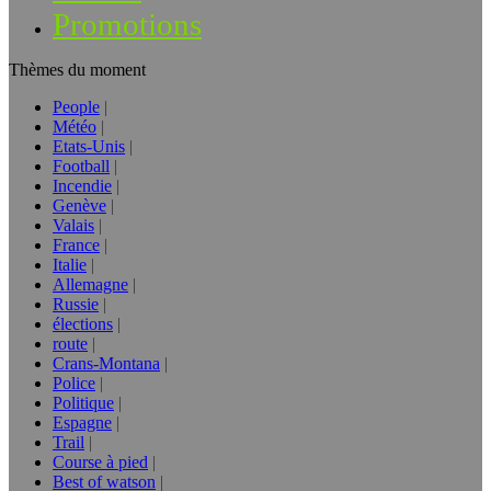
Promotions
Thèmes du moment
People
Météo
Etats-Unis
Football
Incendie
Genève
Valais
France
Italie
Allemagne
Russie
élections
route
Crans-Montana
Police
Politique
Espagne
Trail
Course à pied
Best of watson