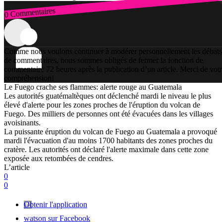
0 Commentaires
Connexion
Comme nous voulons continuer à modérer personnellement les débats
de commentaires, nous sommes obligés de fermer la fonction de
commentaire 72 heures après la publication d’un article. Merci de vot
compréhension!
Le Fuego crache ses flammes: alerte rouge au Guatemala
Les autorités guatémaltèques ont déclenché mardi le niveau le plus
élevé d'alerte pour les zones proches de l'éruption du volcan de
Fuego. Des milliers de personnes ont été évacuées dans les villages
avoisinants.
La puissante éruption du volcan de Fuego au Guatemala a provoqué
mardi l'évacuation d'au moins 1700 habitants des zones proches du
cratère. Les autorités ont déclaré l'alerte maximale dans cette zone
exposée aux retombées de cendres.
L’article
0
0
Obtenir l'application
watson sur Facebook