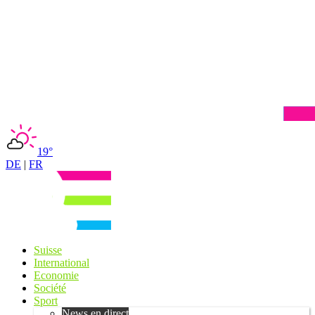
19°
DE
|
FR
Suisse
International
Economie
Société
Sport
News en direct