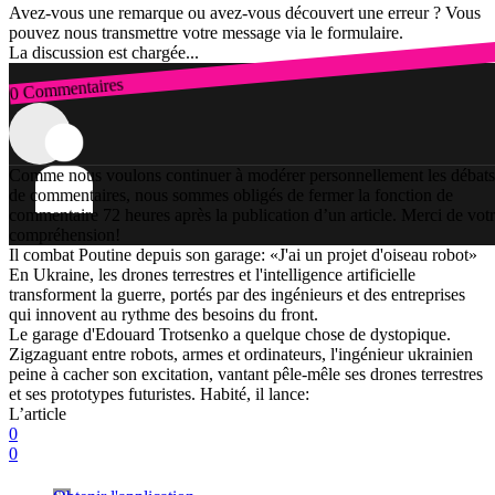
Avez-vous une remarque ou avez-vous découvert une erreur ? Vous
pouvez nous transmettre votre message via le formulaire.
La discussion est chargée...
0 Commentaires
Connexion
Comme nous voulons continuer à modérer personnellement les débats
de commentaires, nous sommes obligés de fermer la fonction de
commentaire 72 heures après la publication d’un article. Merci de vot
compréhension!
Il combat Poutine depuis son garage: «J'ai un projet d'oiseau robot»
En Ukraine, les drones terrestres et l'intelligence artificielle
transforment la guerre, portés par des ingénieurs et des entreprises
qui innovent au rythme des besoins du front.
Le garage d'Edouard Trotsenko a quelque chose de dystopique.
Zigzaguant entre robots, armes et ordinateurs, l'ingénieur ukrainien
peine à cacher son excitation, vantant pêle-mêle ses drones terrestres
et ses prototypes futuristes. Habité, il lance:
L’article
0
0