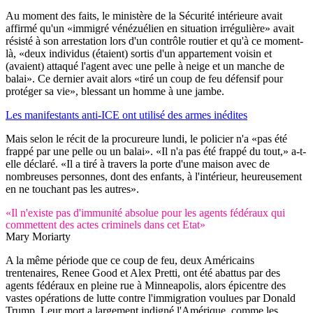
Au moment des faits, le ministère de la Sécurité intérieure avait
affirmé qu'un «immigré vénézuélien en situation irrégulière» avait
résisté à son arrestation lors d'un contrôle routier et qu'à ce moment-
là, «deux individus (étaient) sortis d'un appartement voisin et
(avaient) attaqué l'agent avec une pelle à neige et un manche de
balai». Ce dernier avait alors «tiré un coup de feu défensif pour
protéger sa vie», blessant un homme à une jambe.
Les manifestants anti-ICE ont utilisé des armes inédites
Mais selon le récit de la procureure lundi, le policier n'a «pas été
frappé par une pelle ou un balai». «Il n'a pas été frappé du tout,» a-t-
elle déclaré. «Il a tiré à travers la porte d'une maison avec de
nombreuses personnes, dont des enfants, à l'intérieur, heureusement
en ne touchant pas les autres».
«Il n'existe pas d'immunité absolue pour les agents fédéraux qui
commettent des actes criminels dans cet Etat»
Mary Moriarty
A la même période que ce coup de feu, deux Américains
trentenaires, Renee Good et Alex Pretti, ont été abattus par des
agents fédéraux en pleine rue à Minneapolis, alors épicentre des
vastes opérations de lutte contre l'immigration voulues par Donald
Trump. Leur mort a largement indigné l'Amérique, comme les