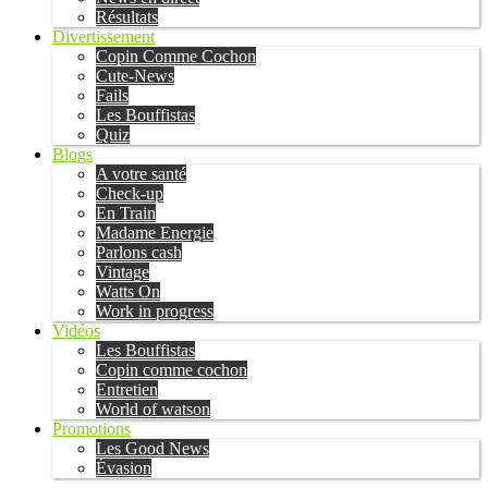
Résultats
Divertissement
Copin Comme Cochon
Cute-News
Fails
Les Bouffistas
Quiz
Blogs
A votre santé
Check-up
En Train
Madame Energie
Parlons cash
Vintage
Watts On
Work in progress
Vidéos
Les Bouffistas
Copin comme cochon
Entretien
World of watson
Promotions
Les Good News
Évasion