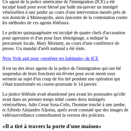
Un agent de la police américaine de l'immigration (ICE) a été
inculpé lundi pour avoir blessé par balle mi-janvier un immigré
vénézuélien à une jambe au cours d'une intervention menée près de
son domicile à Minneapolis, alors épicentre de la contestation contre
les méthodes de ces agents fédéraux.
Le policier quinquagénaire est inculpé de quatre chefs d'accusation
pour agression et d'un pour faux témoignage, a indiqué la
procureure locale, Mary Moriarty, au cours d'une conférence de
presse. Un mandat d'arrêt national a été émis.
New York agit pour «protéger ses habitants» de ICE
Il est un des deux agents de la police de l'immigration qui ont été
suspendus de leurs fonctions mi-février pour avoir menti sous
serment au sujet d'un coup de feu tiré pendant une opération qui
s'était transformée en course-poursuite le 14 janvier.
La justice fédérale avait abandonné peu avant les poursuites qu'elle
avait dans un premier temps initié contre deux immigrés
vénézuéliens, Julio Cesar Sosa-Celis, l'homme touché à une jambe,
et Alfredo Alejandro Aljorna, après avoir constaté que des images de
vidéosurveillance contredisaient la version des policiers.
«Il a tiré à travers la porte d'une maison»