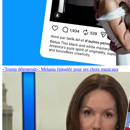
«Trump détesterait»: Melania épinglée pour ses choix musicaux