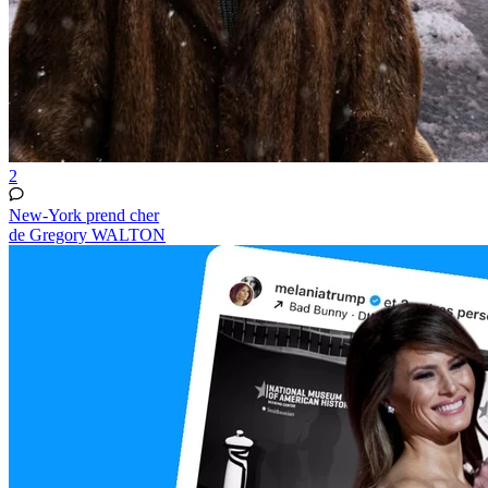
2
New-York prend cher
de Gregory WALTON