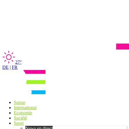
27°
DE
|
FR
Suisse
International
Economie
Société
Sport
News en direct