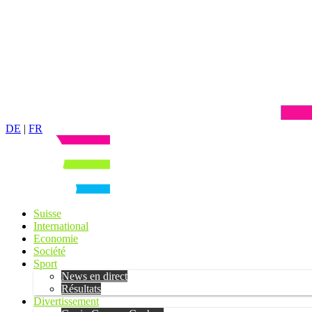
DE
|
FR
Suisse
International
Economie
Société
Sport
News en direct
Résultats
Divertissement