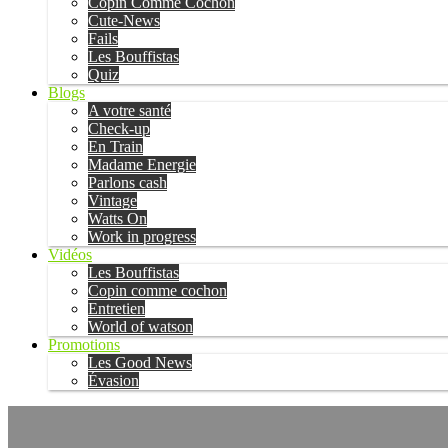
Copin Comme Cochon
Cute-News
Fails
Les Bouffistas
Quiz
Blogs
A votre santé
Check-up
En Train
Madame Energie
Parlons cash
Vintage
Watts On
Work in progress
Vidéos
Les Bouffistas
Copin comme cochon
Entretien
World of watson
Promotions
Les Good News
Évasion