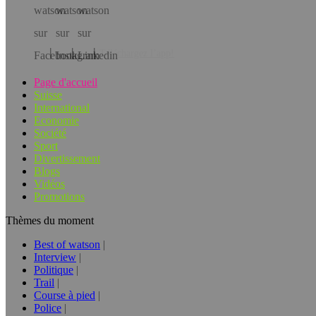
Téléchargez l’app!
Page d'accueil
Suisse
International
Economie
Société
Sport
Divertissement
Blogs
Vidéos
Promotions
Thèmes du moment
Best of watson
Interview
Politique
Trail
Course à pied
Police