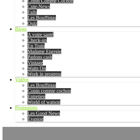
Copin Comme Cochon
Cute-News
Fails
Les Bouffistas
Quiz
Blogs
A votre santé
Check-up
En Train
Madame Energie
Parlons cash
Vintage
Watts On
Work in progress
Vidéos
Les Bouffistas
Copin comme cochon
Entretien
World of watson
Promotions
Les Good News
Évasion