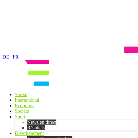
DE
|
FR
Suisse
International
Economie
Société
Sport
News en direct
Résultats
Divertissement