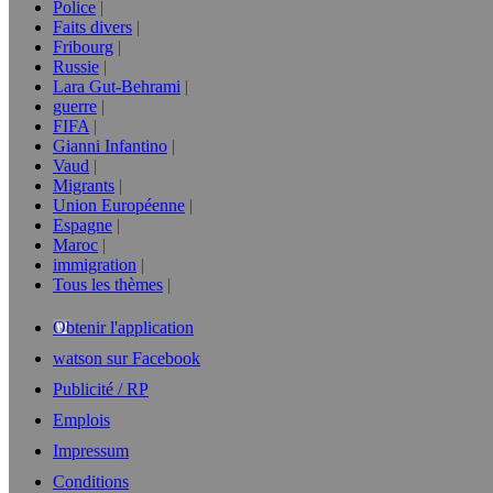
Police
Faits divers
Fribourg
Russie
Lara Gut-Behrami
guerre
FIFA
Gianni Infantino
Vaud
Migrants
Union Européenne
Espagne
Maroc
immigration
Tous les thèmes
Obtenir l'application
watson sur Facebook
Publicité / RP
Emplois
Impressum
Conditions