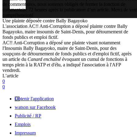
de commentaires, nous sommes obligés de fermer la fonction de
commentaire 72 heures après la publication d’un article. Merci de vot
compréhension!
Une plainte déposée contre Bally Bagayoko
L'association AC!! Anti-Corruption a déposé plainte contre Bally
Bagayoko, maire insoumis de Saint-Denis, pour détournement de
fonds publics et emploi fictif.
AC!! Anti-Corruption a déposé une plainte visant notamment
l'Insoumis Bally Bagayoko, maire de Saint-Denis, pour des
soupçons de détournement de fonds publics et d'emploi fictif, après
un article du
Canard enchaîné
évoquant un cumul de fonctions à
temps plein à la RATP et d'élu, a indiqué l'association à l'AFP
vendredi.
L’article
0
0
Obtenir l'application
watson sur Facebook
Publicité / RP
Emplois
Impressum