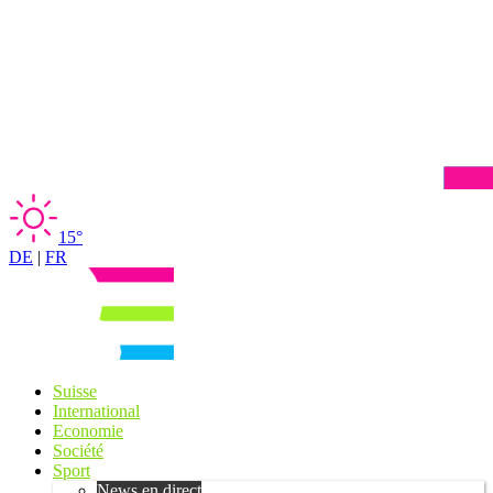
15°
DE
|
FR
Suisse
International
Economie
Société
Sport
News en direct