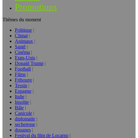
Promotions
Thèmes du moment
Politique
Climat
Animaux
Santé
Cinéma
Etats-Unis
Donald Trump
Football
Films
Fribourg
Tessin
Espagne
Italie
Insolite
Bâle
Canicule
diplomatie
secheresse
douanes
Festival du film de Locarno