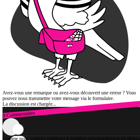
Avez-vous une remarque ou avez-vous découvert une erreur ? Vous
pouvez nous transmettre votre message via le formulaire.
La discussion est chargée...
0 Commentaires
Connexion
Comme nous voulons continuer à modérer personnellement les débats