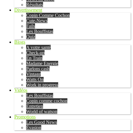
Résultats
Divertissement
Copin Comme Cochon
Cute-News
Fails
Les Bouffistas
Quiz
Blogs
A votre santé
Check-up
En Train
Madame Energie
Parlons cash
Vintage
Watts On
Work in progress
Vidéos
Les Bouffistas
Copin comme cochon
Entretien
World of watson
Promotions
Les Good News
Évasion