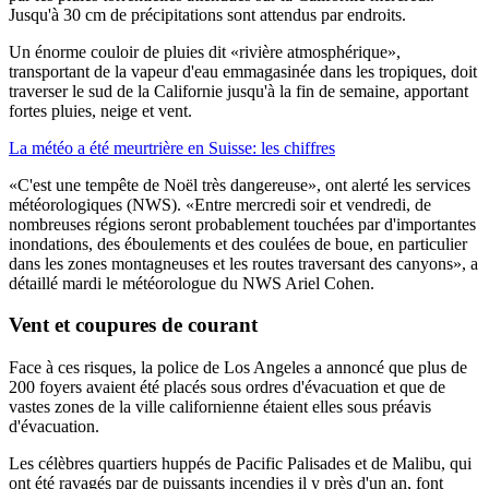
Jusqu'à 30 cm de précipitations sont attendus par endroits.
Un énorme couloir de pluies dit «rivière atmosphérique»,
transportant de la vapeur d'eau emmagasinée dans les tropiques, doit
traverser le sud de la Californie jusqu'à la fin de semaine, apportant
fortes pluies, neige et vent.
La météo a été meurtrière en Suisse: les chiffres
«C'est une tempête de Noël très dangereuse», ont alerté les services
météorologiques (NWS). «Entre mercredi soir et vendredi, de
nombreuses régions seront probablement touchées par d'importantes
inondations, des éboulements et des coulées de boue, en particulier
dans les zones montagneuses et les routes traversant des canyons», a
détaillé mardi le météorologue du NWS Ariel Cohen.
Vent et coupures de courant
Face à ces risques, la police de Los Angeles a annoncé que plus de
200 foyers avaient été placés sous ordres d'évacuation et que de
vastes zones de la ville californienne étaient elles sous préavis
d'évacuation.
Les célèbres quartiers huppés de Pacific Palisades et de Malibu, qui
ont été ravagés par de puissants incendies il y près d'un an, font