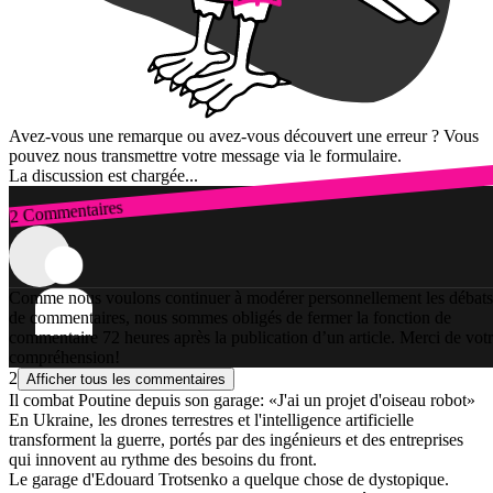
Avez-vous une remarque ou avez-vous découvert une erreur ? Vous
pouvez nous transmettre votre message via le formulaire.
La discussion est chargée...
2 Commentaires
Connexion
Comme nous voulons continuer à modérer personnellement les débats
de commentaires, nous sommes obligés de fermer la fonction de
commentaire 72 heures après la publication d’un article. Merci de vot
compréhension!
2
Afficher tous les commentaires
Il combat Poutine depuis son garage: «J'ai un projet d'oiseau robot»
En Ukraine, les drones terrestres et l'intelligence artificielle
transforment la guerre, portés par des ingénieurs et des entreprises
qui innovent au rythme des besoins du front.
Le garage d'Edouard Trotsenko a quelque chose de dystopique.