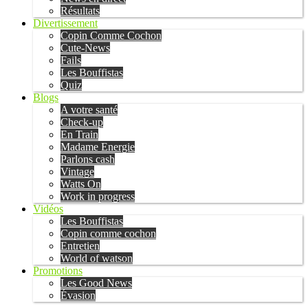
Résultats
Divertissement
Copin Comme Cochon
Cute-News
Fails
Les Bouffistas
Quiz
Blogs
A votre santé
Check-up
En Train
Madame Energie
Parlons cash
Vintage
Watts On
Work in progress
Vidéos
Les Bouffistas
Copin comme cochon
Entretien
World of watson
Promotions
Les Good News
Évasion