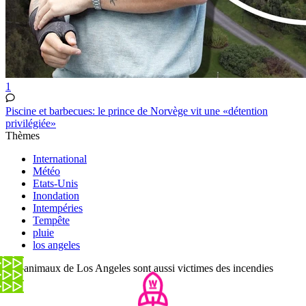
1
Piscine et barbecues: le prince de Norvège vit une «détention
privilégiée»
Thèmes
International
Météo
Etats-Unis
Inondation
Intempéries
Tempête
pluie
los angeles
Les animaux de Los Angeles sont aussi victimes des incendies