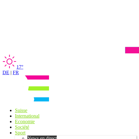
17°
DE
|
FR
Suisse
International
Economie
Société
Sport
News en direct