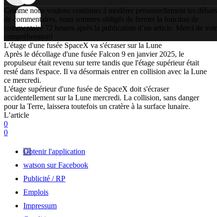
Comme nous voulons continuer à modérer personnellement les débats
de commentaires, nous sommes obligés de fermer la fonction de
commentaire 72 heures après la publication d’un article. Merci de vot
compréhension!
L'étage d'une fusée SpaceX va s'écraser sur la Lune
Après le décollage d'une fusée Falcon 9 en janvier 2025, le
propulseur était revenu sur terre tandis que l'étage supérieur était
resté dans l'espace. Il va désormais entrer en collision avec la Lune
ce mercredi.
L'étage supérieur d'une fusée de SpaceX doit s'écraser
accidentellement sur la Lune mercredi. La collision, sans danger
pour la Terre, laissera toutefois un cratère à la surface lunaire.
L’article
0
0
Obtenir l'application
watson sur Facebook
Publicité / RP
Emplois
Impressum