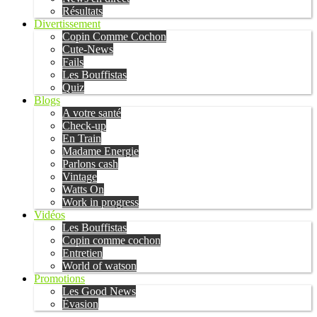
Résultats
Divertissement
Copin Comme Cochon
Cute-News
Fails
Les Bouffistas
Quiz
Blogs
A votre santé
Check-up
En Train
Madame Energie
Parlons cash
Vintage
Watts On
Work in progress
Vidéos
Les Bouffistas
Copin comme cochon
Entretien
World of watson
Promotions
Les Good News
Évasion