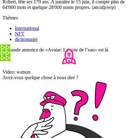
Robert, fête ses 170 ans. A paraître le 15 juin, il compte plus de
64'000 mots et quelque 28'000 noms propres. (ats/afp/svp)
Thèmes
International
NFT
dictionnaire
La bande annonce de «Avatar: La voie de l’eau» est là
Video: watson
Avez-vous quelque chose à nous dire ?