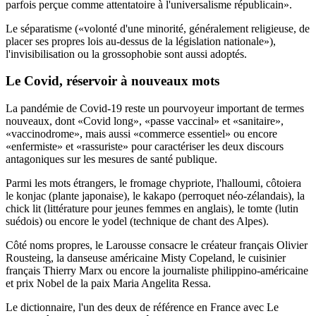
parfois perçue comme attentatoire à l'universalisme républicain».
Le séparatisme («volonté d'une minorité, généralement religieuse, de
placer ses propres lois au-dessus de la législation nationale»),
l'invisibilisation ou la grossophobie sont aussi adoptés.
Le Covid
, réservoir à nouveaux mots
La pandémie de Covid-19 reste un pourvoyeur important de termes
nouveaux, dont «Covid long», «passe vaccinal» et «sanitaire»,
«vaccinodrome», mais aussi «commerce essentiel» ou encore
«enfermiste» et «rassuriste» pour caractériser les deux discours
antagoniques sur les mesures de santé publique.
Parmi les mots étrangers, le fromage chypriote, l'halloumi, côtoiera
le konjac (plante japonaise), le kakapo (perroquet néo-zélandais), la
chick lit (littérature pour jeunes femmes en anglais), le tomte (lutin
suédois) ou encore le yodel (technique de chant des Alpes).
Côté noms propres, le Larousse consacre le créateur français Olivier
Rousteing, la danseuse américaine Misty Copeland, le cuisinier
français Thierry Marx ou encore la journaliste philippino-américaine
et prix Nobel de la paix Maria Angelita Ressa.
Le dictionnaire, l'un des deux de référence en France avec Le