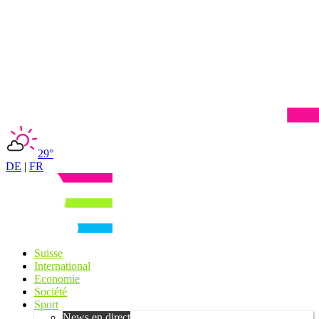
29°
DE
|
FR
Suisse
International
Economie
Société
Sport
News en direct