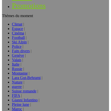
Promotions
Thèmes du moment
Climat
Espace
Cinéma
Football
Ski Alpin
Police
Faits divers
Genève
Valais
Italie
Russie
Montagne
Lara Gut-Behrami
Nature
guerre
Suisse romande
FIFA
Gianni Infantino
Pleine lune
Maroc