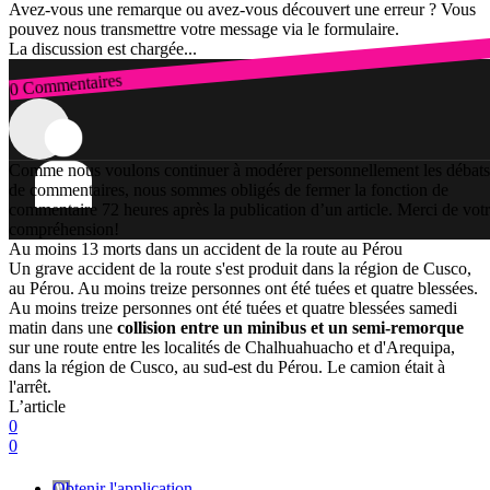
Avez-vous une remarque ou avez-vous découvert une erreur ? Vous
pouvez nous transmettre votre message via le formulaire.
La discussion est chargée...
0 Commentaires
Connexion
Comme nous voulons continuer à modérer personnellement les débats
de commentaires, nous sommes obligés de fermer la fonction de
commentaire 72 heures après la publication d’un article. Merci de vot
compréhension!
Au moins 13 morts dans un accident de la route au Pérou
Un grave accident de la route s'est produit dans la région de Cusco,
au Pérou. Au moins treize personnes ont été tuées et quatre blessées.
Au moins treize personnes ont été tuées et quatre blessées samedi
matin dans une
collision entre un minibus et un semi-remorque
sur une route entre les localités de Chalhuahuacho et d'Arequipa,
dans la région de Cusco, au sud-est du Pérou. Le camion était à
l'arrêt.
L’article
0
0
Obtenir l'application