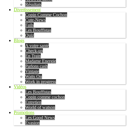
Résultats
Divertissement
Copin Comme Cochon
Cute-News
Fails
Les Bouffistas
Quiz
Blogs
A votre santé
Check-up
En Train
Madame Energie
Parlons cash
Vintage
Watts On
Work in progress
Vidéos
Les Bouffistas
Copin comme cochon
Entretien
World of watson
Promotions
Les Good News
Évasion