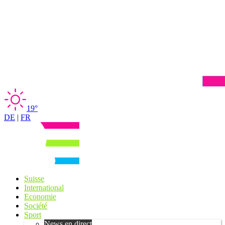
19°
DE
|
FR
Suisse
International
Economie
Société
Sport
News en direct