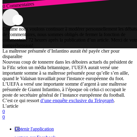
0 Commentaires
Connexion
Comme nous voulons continuer à modérer personnellement les débats
de commentaires, nous sommes obligés de fermer la fonction de
commentaire 72 heures après la publication d’un article. Merci de vot
compréhension!
La maîtresse présumée d’Infantino aurait été payée cher pour
disparaître
Nouveau coup de tonnerre dans les déboires actuels du président de
la Fifa: selon un média britannique, l’UEFA aurait versé une
importante somme à sa maîtresse présumée pour qu’elle s’en aille,
quand le Valaisan travaillait pour l'instance européenne du foot.
L’UEFA a versé une importante somme d’argent à une maîtresse
présumée de Gianni Infantino, à l’époque où celui-ci occupait le
poste de secrétaire général de l’instance européenne du football.
C’est ce qui ressort
d’une enquête exclusive du
Telegraph
.
L’article
0
0
Obtenir l'application