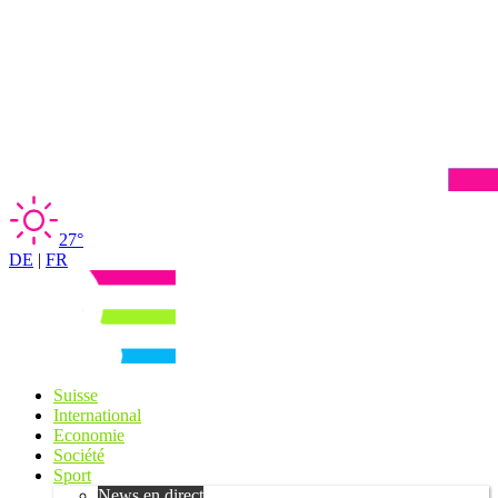
27°
DE
|
FR
Suisse
International
Economie
Société
Sport
News en direct