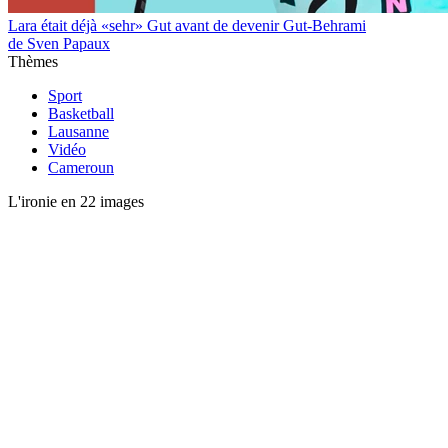
Lara était déjà «sehr» Gut avant de devenir Gut-Behrami
de Sven Papaux
Thèmes
Sport
Basketball
Lausanne
Vidéo
Cameroun
L'ironie en 22 images