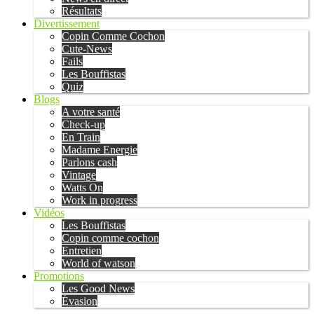
Résultats
Divertissement
Copin Comme Cochon
Cute-News
Fails
Les Bouffistas
Quiz
Blogs
A votre santé
Check-up
En Train
Madame Energie
Parlons cash
Vintage
Watts On
Work in progress
Vidéos
Les Bouffistas
Copin comme cochon
Entretien
World of watson
Promotions
Les Good News
Évasion