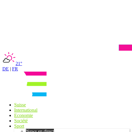
21°
DE
|
FR
Suisse
International
Economie
Société
Sport
News en direct