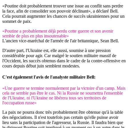
«Poutine doit probablement trouver une issue au conflit sans perdre
la face, afin de consolider son pouvoir déclinant», a déclaré Bell.
Cela pourrait augmenter les chances de succès ukrainiennes pour un
sommet de paix.
«Poutine a probablement déjà perdu cette guerre et son avenir
semble de plus en plus insoutenable»
L'ancien vice-maréchal de l'armée de l'air britannique, Sean Bell.
D'autre part, l'Ukraine est, elle aussi, soumise à une pression
considérable pour agir. Car malgré le soutien militaire massif de
l'Occident, les succès obtenus dans le cadre de la contre-offensive en
cours depuis début juin semblent modestes.
C'est également l'avis de l'analyste militaire Bell:
«Une guerre se termine normalement par la victoire d'un camp. Mais
cela ne semble pas être le cas. Ni la Russie ne soumettra l'ensemble
de l'Ukraine, ni l'Ukraine ne libérera tous ses territoires de
l'occupation russe»
La paix ne pourra donc très probablement être obtenue qu'à la table
des négociations. Il n'est toutefois pas certain qu'elle puisse avoir
lieu sans la participation de l'agresseur, la Russie. Il faudra bien que
le dirigeant Poutine soit impliqué à un moment ou à un autre dans le