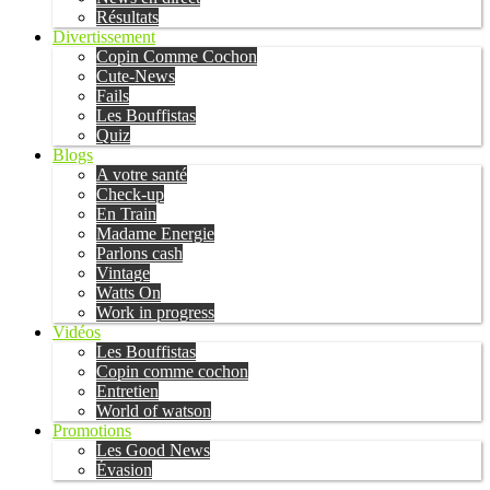
Résultats
Divertissement
Copin Comme Cochon
Cute-News
Fails
Les Bouffistas
Quiz
Blogs
A votre santé
Check-up
En Train
Madame Energie
Parlons cash
Vintage
Watts On
Work in progress
Vidéos
Les Bouffistas
Copin comme cochon
Entretien
World of watson
Promotions
Les Good News
Évasion