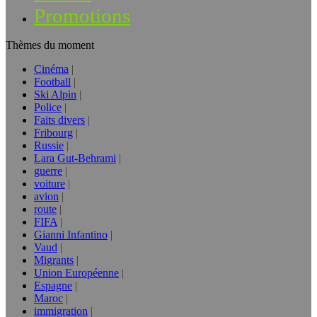
Promotions
Thèmes du moment
Cinéma
Football
Ski Alpin
Police
Faits divers
Fribourg
Russie
Lara Gut-Behrami
guerre
voiture
avion
route
FIFA
Gianni Infantino
Vaud
Migrants
Union Européenne
Espagne
Maroc
immigration