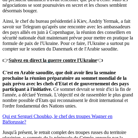
négociations se sont poursuivies en secret et les choses semblent
désormais bouger.
Ainsi, le chef du bureau présidentiel à Kiev, Andriy Yermak, a fait
savoir sur Telegram qu'après une rencontre avec les ambassadeurs
des pays alliés en juin à Copenhague, la réunion des conseillers en
sécurité nationale était maintenant prévue pour mettre en pratique la
formule de paix de l'Ukraine. Pour ce faire, l'Ukraine a surtout pu
compter sur le soutien du Danemark et de l'Arabie saoudite.
👉
Suivez en direct la guerre contre l'Ukraine
👈
C'est en Arabie saoudite, que doit avoir lieu la semaine
prochaine la réunion préparatoire au sommet mondial de la
paix prévu avec les chefs d'Etat et de gouvernement des pays
participant à l'initiative.
Ce sommet devrait se tenir d'ici la fin de
l'année, a déclaré Yermak. L'objectif est de rassembler le plus grand
nombre possible d'Etats qui reconnaissent le droit international et
l'ordre fondamental des Nations unies.
Qui est Sergueï Choubko, le chef des troupes Wagner en
Biélorussie?
Jusqu'à présent, le retrait complet des troupes russes du territoire
ukrainien, y compris de la péninsule de Crimée annexée par la