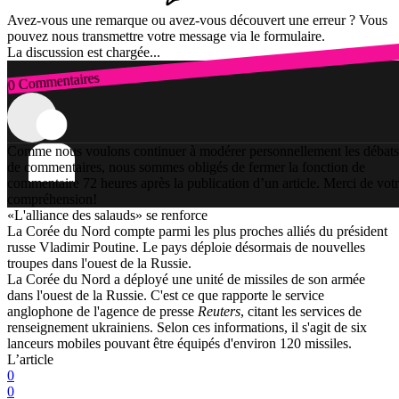
Avez-vous une remarque ou avez-vous découvert une erreur ? Vous
pouvez nous transmettre votre message via le formulaire.
La discussion est chargée...
0 Commentaires
Connexion
Comme nous voulons continuer à modérer personnellement les débats
de commentaires, nous sommes obligés de fermer la fonction de
commentaire 72 heures après la publication d’un article. Merci de vot
compréhension!
«L'alliance des salauds» se renforce
La Corée du Nord compte parmi les plus proches alliés du président
russe Vladimir Poutine. Le pays déploie désormais de nouvelles
troupes dans l'ouest de la Russie.
La Corée du Nord a déployé une unité de missiles de son armée
dans l'ouest de la Russie. C'est ce que rapporte le service
anglophone de l'agence de presse
Reuters
, citant les services de
renseignement ukrainiens. Selon ces informations, il s'agit de six
lanceurs mobiles pouvant être équipés d'environ 120 missiles.
L’article
0
0