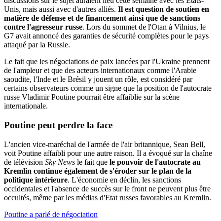
discussions sur le sujet auraient lieu cette semaine avec les Etats-
Unis, mais aussi avec d'autres alliés.
Il est question de soutien en
matière de défense et de financement ainsi que de sanctions
contre l'agresseur russe
. Lors du sommet de l'Otan à Vilnius, le
G7 avait annoncé des garanties de sécurité complètes pour le pays
attaqué par la Russie.
Le fait que les négociations de paix lancées par l'Ukraine prennent
de l'ampleur et que des acteurs internationaux comme l'Arabie
saoudite, l'Inde et le Brésil y jouent un rôle, est considéré par
certains observateurs comme un signe que la position de l'autocrate
russe Vladimir Poutine pourrait être affaiblie sur la scène
internationale.
Poutine peut
perdre
la face
L'ancien vice-maréchal de l'armée de l'air britannique, Sean Bell,
voit Poutine affaibli pour une autre raison. Il a évoqué sur la chaîne
de télévision
Sky News
le fait que
le pouvoir de l'autocrate au
Kremlin continue également de s'éroder sur le plan de la
politique intérieure
. L'économie en déclin, les sanctions
occidentales et l'absence de succès sur le front ne peuvent plus être
occultés, même par les médias d'Etat russes favorables au Kremlin.
Poutine a parlé de négociation