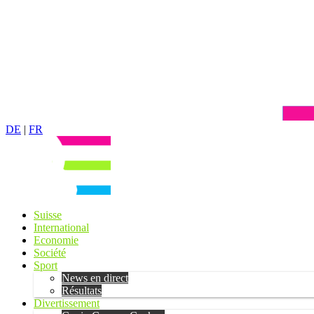
DE
|
FR
Suisse
International
Economie
Société
Sport
News en direct
Résultats
Divertissement