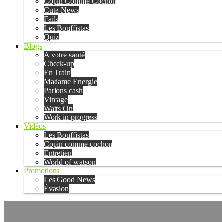
Copin Comme Cochon
Cute-News
Fails
Les Bouffistas
Quiz
Blogs
A votre santé
Check-up
En Train
Madame Energie
Parlons cash
Vintage
Watts On
Work in progress
Vidéos
Les Bouffistas
Copin comme cochon
Entretien
World of watson
Promotions
Les Good News
Évasion