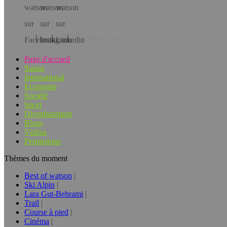
Téléchargez l’app!
Page d'accueil
Suisse
International
Economie
Société
Sport
Divertissement
Blogs
Vidéos
Promotions
Thèmes du moment
Best of watson
Ski Alpin
Lara Gut-Behrami
Trail
Course à pied
Cinéma