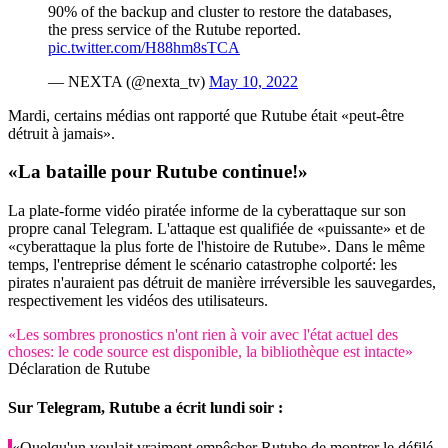
90% of the backup and cluster to restore the databases,
the press service of the Rutube reported.
pic.twitter.com/H88hm8sTCA
— NEXTA (@nexta_tv)
May 10, 2022
Mardi, certains médias ont rapporté que Rutube était «peut-être
détruit à jamais».
«La bataille pour Rutube continue!»
La plate-forme vidéo piratée informe de la cyberattaque sur son
propre canal Telegram. L'attaque est qualifiée de «puissante» et de
«cyberattaque la plus forte de l'histoire de Rutube». Dans le même
temps, l'entreprise dément le scénario catastrophe colporté: les
pirates n'auraient pas détruit de manière irréversible les sauvegardes,
respectivement les vidéos des utilisateurs.
«Les sombres pronostics n'ont rien à voir avec l'état actuel des
choses: le code source est disponible, la bibliothèque est intacte»
Déclaration de Rutube
Sur Telegram, Rutube a écrit lundi soir :
«Quelqu'un voulait vraiment empêcher Rutube de montrer le défilé