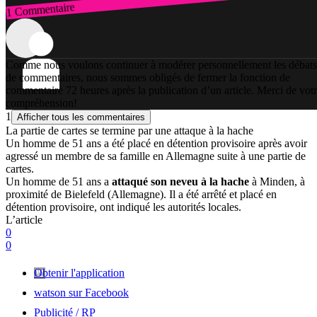
1 Commentaire
Connexion
Comme nous voulons continuer à modérer personnellement les débats
de commentaires, nous sommes obligés de fermer la fonction de
commentaire 72 heures après la publication d’un article. Merci de vot
compréhension!
1
Afficher tous les commentaires
La partie de cartes se termine par une attaque à la hache
Un homme de 51 ans a été placé en détention provisoire après avoir
agressé un membre de sa famille en Allemagne suite à une partie de
cartes.
Un homme de 51 ans a
attaqué son neveu à la hache
à Minden, à
proximité de Bielefeld (Allemagne). Il a été arrêté et placé en
détention provisoire, ont indiqué les autorités locales.
L’article
0
0
Obtenir l'application
watson sur Facebook
Publicité / RP