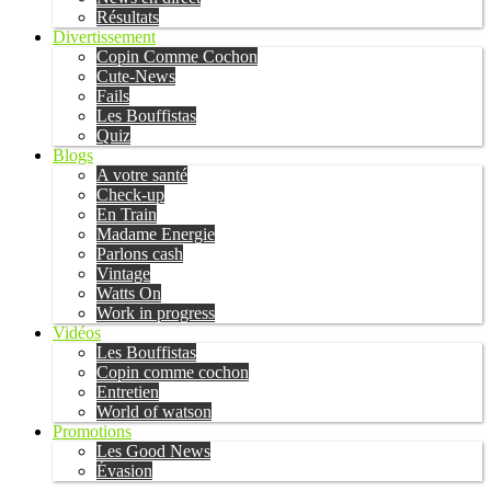
Résultats
Divertissement
Copin Comme Cochon
Cute-News
Fails
Les Bouffistas
Quiz
Blogs
A votre santé
Check-up
En Train
Madame Energie
Parlons cash
Vintage
Watts On
Work in progress
Vidéos
Les Bouffistas
Copin comme cochon
Entretien
World of watson
Promotions
Les Good News
Évasion