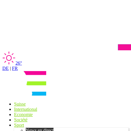
26°
DE
|
FR
Suisse
International
Economie
Société
Sport
News en direct