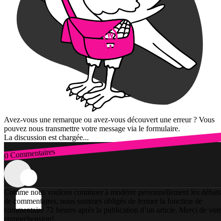
Avez-vous une remarque ou avez-vous découvert une erreur ? Vous
pouvez nous transmettre votre message via le formulaire.
La discussion est chargée...
0 Commentaires
Connexion
Comme nous voulons continuer à modérer personnellement les débats
de commentaires, nous sommes obligés de fermer la fonction de
commentaire 72 heures après la publication d’un article. Merci de vot
compréhension!