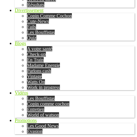
Résultats
Divertissement
Copin Comme Cochon
Cute-News
Fails
Les Bouffistas
Quiz
Blogs
A votre santé
Check-up
En Train
Madame Energie
Parlons cash
Vintage
Watts On
Work in progress
Vidéos
Les Bouffistas
Copin comme cochon
Entretien
World of watson
Promotions
Les Good News
Évasion