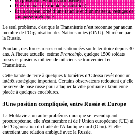
Un président (Vadim Krasnoselsky).
Une monnaie (le rouble transnistrien).
Et un drapeau orné d’une faucille et d’un marteau, vestiges de
son passé soviétique.
Le seul problème, c'est que la Transnistrie n’est reconnue par aucun
membre de l’Organisation des Nations unies (ONU). Ni même par
la Russie.
Pourtant, des forces russes sont stationnées sur le territoire depuis 30
ans. A l'heure actuelle, estime
Franceinfo
, quelque 1500 soldats
russes et plusieurs milliers de miliciens se trouveraient en
Transnistrie.
Cette bande de terre à quelques kilomètres d’Odessa revêt donc un
intérêt stratégique important. Certains observateurs redoutent qu’elle
ne serve de base russe pour attaquer la ville portuaire ukrainienne
placée à quelques encablures.
Une position compliquée, entre Russie et Europe
La Moldavie a un autre problème: quoi que se revendiquant
proeuropéenne, elle n'est membre ni de l’Union européenne (UE) ni
de l’Organisation du traité de l'Atlantique nord (Otan). Et elle
entretient une relation ambiguë avec la Russie.