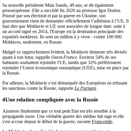
Sa nouvelle présidente Maia Sandu, 49 ans, se dit également
proeuropéenne. Elle a succédé fin 2020 au prorusse Igor Dodon.
Poussé par son électorat et par la guerre en Ukraine, son
gouvernement vient de demander officiellement l’adhésion à l’UE. Il
faut dire que Moldavie et UE sont associées de longue date: suite à
un accord signé en 2014, l'Europe est la destination principale des
expatriés moldaves. Ils sont un million à y vivre - contre 100 000
Moldaves, seulement, en Russie.
Malgré ce rapprochement évident, la Moldavie demeure très divisée
quant à son futur, rappelle
Ouest-France
. Environ 54% de ses
habitants souhaitent rejoindre l'UE, tandis que 32% préféreraient
rejoindre l’Union économique eurasiatique (UEE), mise en place par
la Russie.
Par ailleurs, la Moldavie s’est démarquée des Européens en refusant
les sanctions contre la Russie, rapporte
Le Parisien
.
Une
relation compliquée avec la Russie
Ajoutons finalement que ce tout petit Etat est très sensible à la
propagande russe. Une véritable guerre des médias fait rage et elle
s'est accrue depuis le début de la guerre, raconte
Franceinfo
.