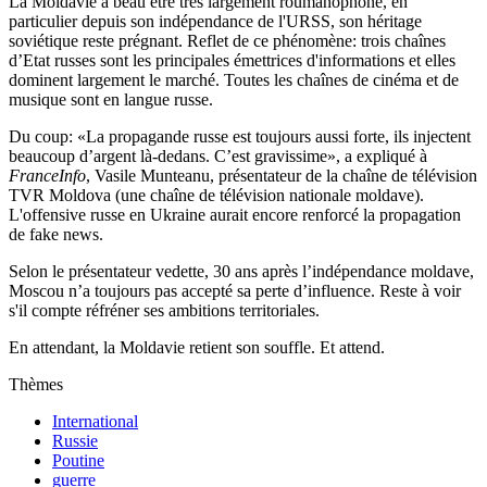
La Moldavie a beau être très largement roumanophone, en
particulier depuis son indépendance de l'URSS, son héritage
soviétique reste prégnant. Reflet de ce phénomène: trois chaînes
d’Etat russes sont les principales émettrices d'informations et elles
dominent largement le marché. Toutes les chaînes de cinéma et de
musique sont en langue russe.
Du coup: «La propagande russe est toujours aussi forte, ils injectent
beaucoup d’argent là-dedans. C’est gravissime», a expliqué à
FranceInfo
, Vasile Munteanu, présentateur de la chaîne de télévision
TVR Moldova (une chaîne de télévision nationale moldave).
L'offensive russe en Ukraine aurait encore renforcé la propagation
de fake news.
Selon le présentateur vedette, 30 ans après l’indépendance moldave,
Moscou n’a toujours pas accepté sa perte d’influence. Reste à voir
s'il compte réfréner ses ambitions territoriales.
En attendant, la Moldavie retient son souffle. Et attend.
Thèmes
International
Russie
Poutine
guerre