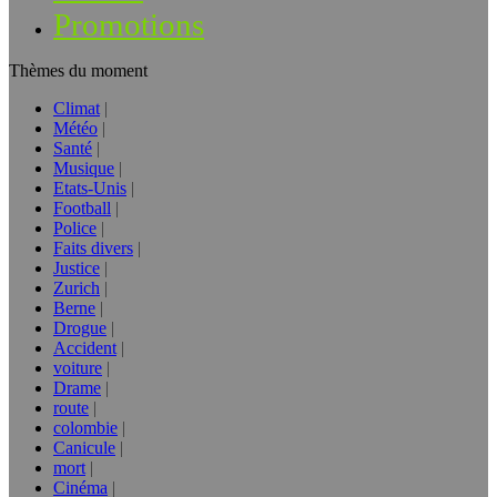
Promotions
Thèmes du moment
Climat
Météo
Santé
Musique
Etats-Unis
Football
Police
Faits divers
Justice
Zurich
Berne
Drogue
Accident
voiture
Drame
route
colombie
Canicule
mort
Cinéma