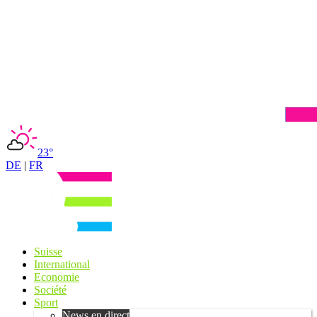
23°
DE
|
FR
Suisse
International
Economie
Société
Sport
News en direct