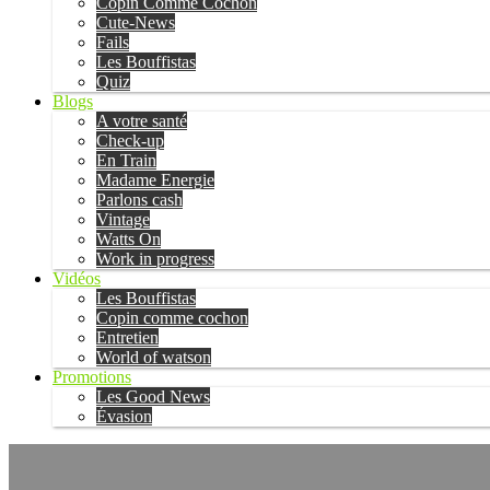
Copin Comme Cochon
Cute-News
Fails
Les Bouffistas
Quiz
Blogs
A votre santé
Check-up
En Train
Madame Energie
Parlons cash
Vintage
Watts On
Work in progress
Vidéos
Les Bouffistas
Copin comme cochon
Entretien
World of watson
Promotions
Les Good News
Évasion