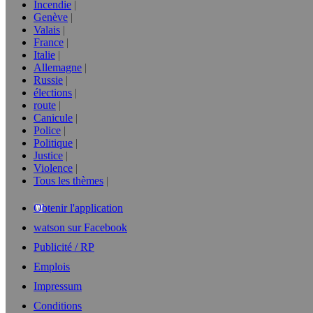
Incendie
Genève
Valais
France
Italie
Allemagne
Russie
élections
route
Canicule
Police
Politique
Justice
Violence
Tous les thèmes
Obtenir l'application
watson sur Facebook
Publicité / RP
Emplois
Impressum
Conditions