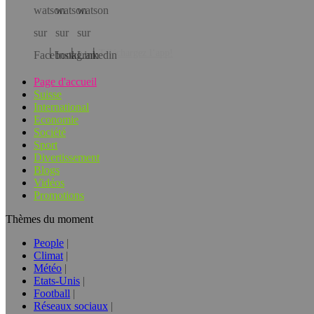
Téléchargez l’app!
Page d'accueil
Suisse
International
Economie
Société
Sport
Divertissement
Blogs
Vidéos
Promotions
Thèmes du moment
People
Climat
Météo
Etats-Unis
Football
Réseaux sociaux