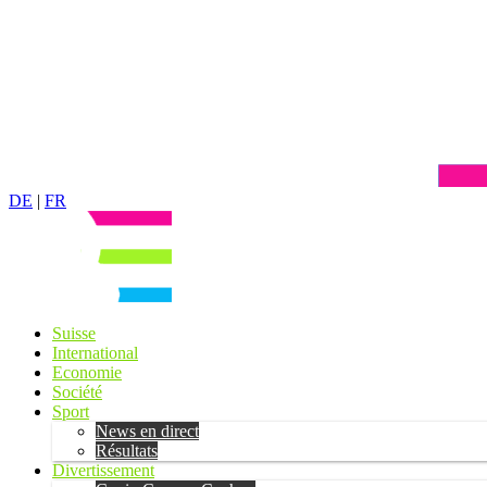
DE
|
FR
Suisse
International
Economie
Société
Sport
News en direct
Résultats
Divertissement