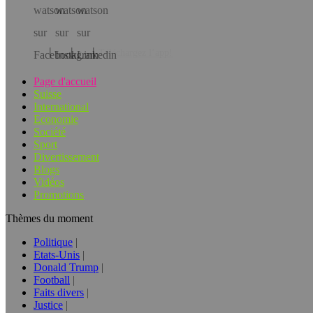
Téléchargez l’app!
Page d'accueil
Suisse
International
Economie
Société
Sport
Divertissement
Blogs
Vidéos
Promotions
Thèmes du moment
Politique
Etats-Unis
Donald Trump
Football
Faits divers
Justice