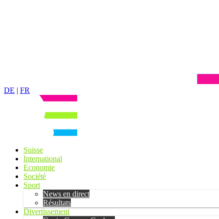
DE
|
FR
Suisse
International
Economie
Société
Sport
News en direct
Résultats
Divertissement