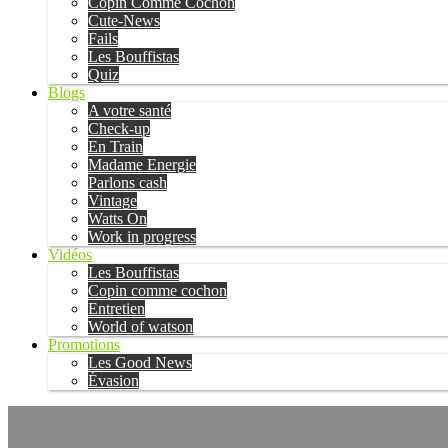
Copin Comme Cochon
Cute-News
Fails
Les Bouffistas
Quiz
Blogs
A votre santé
Check-up
En Train
Madame Energie
Parlons cash
Vintage
Watts On
Work in progress
Vidéos
Les Bouffistas
Copin comme cochon
Entretien
World of watson
Promotions
Les Good News
Évasion