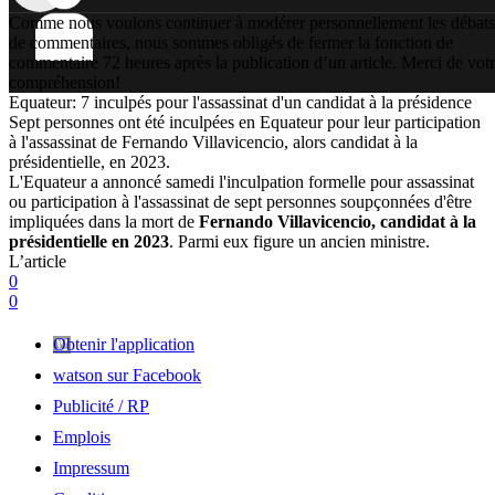
Comme nous voulons continuer à modérer personnellement les débats
de commentaires, nous sommes obligés de fermer la fonction de
commentaire 72 heures après la publication d’un article. Merci de vot
compréhension!
Equateur: 7 inculpés pour l'assassinat d'un candidat à la présidence
Sept personnes ont été inculpées en Equateur pour leur participation
à l'assassinat de Fernando Villavicencio, alors candidat à la
présidentielle, en 2023.
L'Equateur a annoncé samedi l'inculpation formelle pour assassinat
ou participation à l'assassinat de sept personnes soupçonnées d'être
impliquées dans la mort de
Fernando Villavicencio, candidat à la
présidentielle en 202
3
. Parmi eux figure un ancien ministre.
L’article
0
0
Obtenir l'application
watson sur Facebook
Publicité / RP
Emplois
Impressum