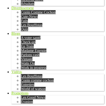
Résultats
Divertissement
Copin Comme Cochon
Cute-News
Fails
Les Bouffistas
Quiz
Blogs
A votre santé
Check-up
En Train
Madame Energie
Parlons cash
Vintage
Watts On
Work in progress
Vidéos
Les Bouffistas
Copin comme cochon
Entretien
World of watson
Promotions
Les Good News
Évasion