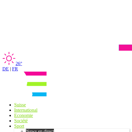
26°
DE
|
FR
Suisse
International
Economie
Société
Sport
News en direct