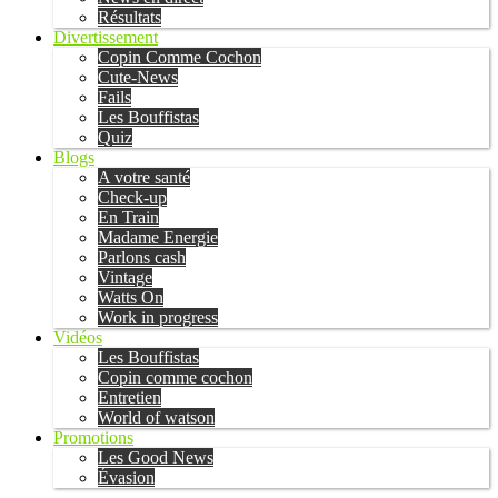
Résultats
Divertissement
Copin Comme Cochon
Cute-News
Fails
Les Bouffistas
Quiz
Blogs
A votre santé
Check-up
En Train
Madame Energie
Parlons cash
Vintage
Watts On
Work in progress
Vidéos
Les Bouffistas
Copin comme cochon
Entretien
World of watson
Promotions
Les Good News
Évasion