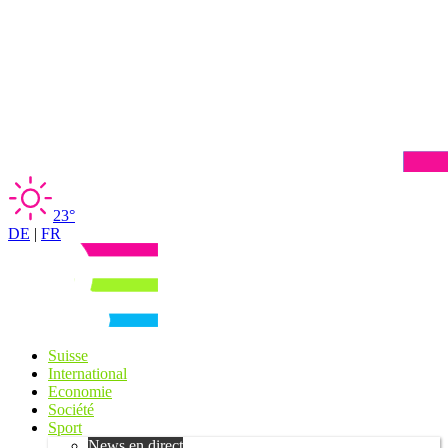
23°
DE
|
FR
Suisse
International
Economie
Société
Sport
News en direct