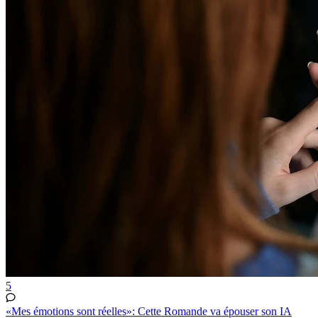
5
«Mes émotions sont réelles»: Cette Romande va épouser son IA