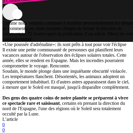
Connexion
Comme nous voulons continuer à modérer personnellement les débats
de commentaires, nous sommes obligés de fermer la fonction de
commentaire 72 heures après la publication d’un article. Merci de vot
compréhension!
«Une poussée d'adrénaline»: ils sont prêts à tout pour voir l'éclipse
Il existe une petite communauté de personnes qui planifient leurs
vacances autour de l'observation des éclipses solaires totales. Cette
année, elles se rendent en Espagne. Mais les incendies pourraient
compromettre le voyage. Rencontre.
Soudain, le monde plonge dans une inquiétante obscurité violacée.
Les températures flanchent. Désorientés, les animaux adoptent un
comportement inhabituel. Et d'autres astres apparaissent dans le ciel,
à mesure que le Soleil est masqué, jusqu'à disparaître complètement.
Des gens des quatre coins de notre planète se préparent à vivre
ce spectacle rare et saisissant
, certains en prenant la direction du
nord de l'Espagne, l'une des régions où le Soleil sera totalement
occulté par la Lune.
L’article
0
0