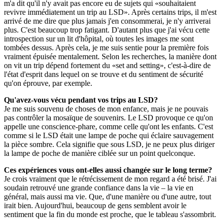
m'a dit qu'il n'y avait pas encore eu de sujets qui «souhaitaient
revivre immédiatement un trip au LSD». Après certains trips, il m'est
arrivé de me dire que plus jamais j'en consommerai, je n'y arriverai
plus. C'est beaucoup trop fatigant. D'autant plus que j'ai vécu cette
introspection sur un lit d'hôpital, où toutes les images me sont
tombées dessus. Après cela, je me suis sentie pour la première fois
vraiment épuisée mentalement. Selon les recherches, la manière dont
on vit un trip dépend fortement du «set and setting», c'est-à-dire de
l'état d'esprit dans lequel on se trouve et du sentiment de sécurité
qu'on éprouve, par exemple.
Qu'avez-vous vécu pendant vos trips au LSD?
Je me suis souvenu de choses de mon enfance, mais je ne pouvais
pas contrôler la mosaïque de souvenirs. Le LSD provoque ce qu'on
appelle une conscience-phare, comme celle qu'ont les enfants. C'est
comme si le LSD était une lampe de poche qui éclaire sauvagement
la pièce sombre. Cela signifie que sous LSD, je ne peux plus diriger
la lampe de poche de manière ciblée sur un point quelconque.
Ces expériences vous ont-elles aussi changée sur le long terme?
Je crois vraiment que le rétrécissement de mon regard a été brisé. J'ai
soudain retrouvé une grande confiance dans la vie – la vie en
général, mais aussi ma vie. Que, d'une manière ou d'une autre, tout
irait bien. Aujourd'hui, beaucoup de gens semblent avoir le
sentiment que la fin du monde est proche, que le tableau s'assombrit.