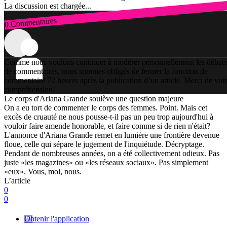
La discussion est chargée...
0 Commentaires
Connexion
Comme nous voulons continuer à modérer personnellement les débats
de commentaires, nous sommes obligés de fermer la fonction de
commentaire 72 heures après la publication d’un article. Merci de vot
compréhension!
Le corps d'Ariana Grande soulève une question majeure
On a eu tort de commenter le corps des femmes. Point. Mais cet
excès de cruauté ne nous pousse-t-il pas un peu trop aujourd'hui à
vouloir faire amende honorable, et faire comme si de rien n'était?
L'annonce d'Ariana Grande remet en lumière une frontière devenue
floue, celle qui sépare le jugement de l'inquiétude. Décryptage.
Pendant de nombreuses années, on a été collectivement odieux. Pas
juste «les magazines» ou «les réseaux sociaux». Pas simplement
«eux». Vous, moi, nous.
L’article
0
0
Obtenir l'application