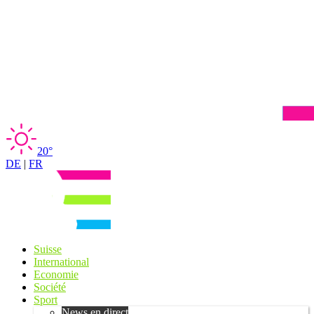
20°
DE
|
FR
Suisse
International
Economie
Société
Sport
News en direct