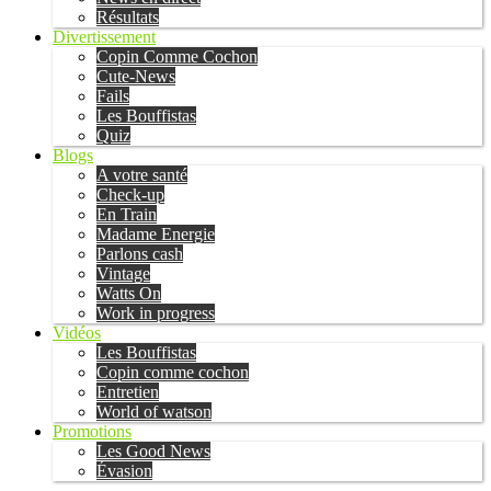
Résultats
Divertissement
Copin Comme Cochon
Cute-News
Fails
Les Bouffistas
Quiz
Blogs
A votre santé
Check-up
En Train
Madame Energie
Parlons cash
Vintage
Watts On
Work in progress
Vidéos
Les Bouffistas
Copin comme cochon
Entretien
World of watson
Promotions
Les Good News
Évasion