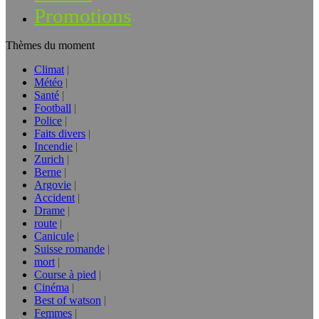
Promotions
Thèmes du moment
Climat
Météo
Santé
Football
Police
Faits divers
Incendie
Zurich
Berne
Argovie
Accident
Drame
route
Canicule
Suisse romande
mort
Course à pied
Cinéma
Best of watson
Femmes