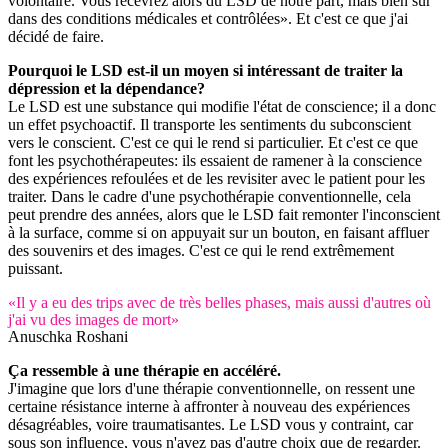
volontaire. Vous recevrez alors du LSD de notre part, mais bien sûr
dans des conditions médicales et contrôlées». Et c'est ce que j'ai
décidé de faire.
Pourquoi le LSD est-il un moyen si intéressant de traiter la
dépression et la dépendance?
Le LSD est une substance qui modifie l'état de conscience; il a donc
un effet psychoactif. Il transporte les sentiments du subconscient
vers le conscient. C'est ce qui le rend si particulier. Et c'est ce que
font les psychothérapeutes: ils essaient de ramener à la conscience
des expériences refoulées et de les revisiter avec le patient pour les
traiter. Dans le cadre d'une psychothérapie conventionnelle, cela
peut prendre des années, alors que le LSD fait remonter l'inconscient
à la surface, comme si on appuyait sur un bouton, en faisant affluer
des souvenirs et des images. C'est ce qui le rend extrêmement
puissant.
«Il y a eu des trips avec de très belles phases, mais aussi d'autres où
j'ai vu des images de mort»
Anuschka Roshani
Ça ressemble à une thérapie en accéléré.
J'imagine que lors d'une thérapie conventionnelle, on ressent une
certaine résistance interne à affronter à nouveau des expériences
désagréables, voire traumatisantes. Le LSD vous y contraint, car
sous son influence, vous n'avez pas d'autre choix que de regarder.