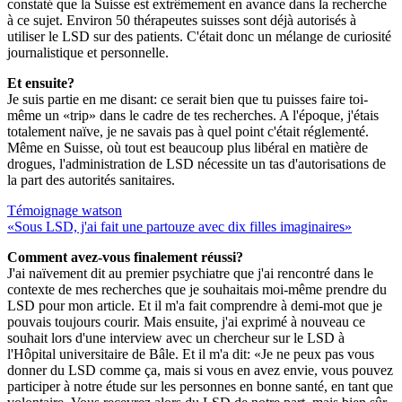
constaté que la Suisse est extrêmement en avance dans la recherche
à ce sujet. Environ 50 thérapeutes suisses sont déjà autorisés à
utiliser le LSD sur des patients. C'était donc un mélange de curiosité
journalistique et personnelle.
Et ensuite?
Je suis partie en me disant: ce serait bien que tu puisses faire toi-
même un «trip» dans le cadre de tes recherches. A l'époque, j'étais
totalement naïve, je ne savais pas à quel point c'était réglementé.
Même en Suisse, où tout est beaucoup plus libéral en matière de
drogues, l'administration de LSD nécessite un tas d'autorisations de
la part des autorités sanitaires.
Témoignage watson
«Sous LSD, j'ai fait une partouze avec dix filles imaginaires»
Comment avez-vous finalement réussi?
J'ai naïvement dit au premier psychiatre que j'ai rencontré dans le
contexte de mes recherches que je souhaitais moi-même prendre du
LSD pour mon article. Et il m'a fait comprendre à demi-mot que je
pouvais toujours courir. Mais ensuite, j'ai exprimé à nouveau ce
souhait lors d'une interview avec un chercheur sur le LSD à
l'Hôpital universitaire de Bâle. Et il m'a dit: «Je ne peux pas vous
donner du LSD comme ça, mais si vous en avez envie, vous pouvez
participer à notre étude sur les personnes en bonne santé, en tant que