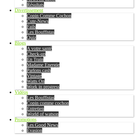
Résultats
Divertissement
Copin Comme Cochon
Cute-News
Fails
Les Bouffistas
Quiz
Blogs
A votre santé
Check-up
En Train
Madame Energie
Parlons cash
Vintage
Watts On
Work in progress
Vidéos
Les Bouffistas
Copin comme cochon
Entretien
World of watson
Promotions
Les Good News
Évasion