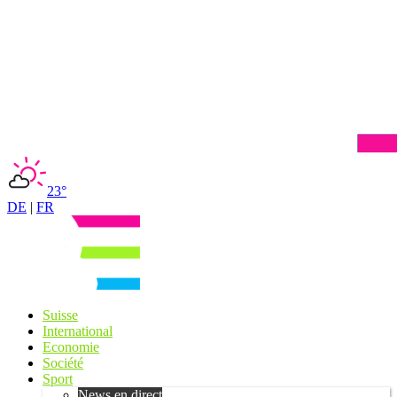
23°
DE
|
FR
Suisse
International
Economie
Société
Sport
News en direct