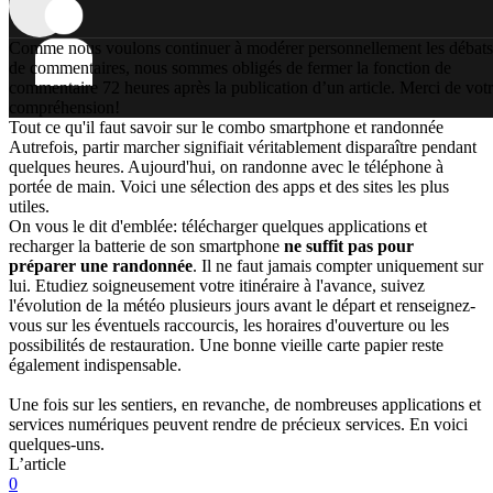
Comme nous voulons continuer à modérer personnellement les débats
de commentaires, nous sommes obligés de fermer la fonction de
commentaire 72 heures après la publication d’un article. Merci de vot
compréhension!
Tout ce qu'il faut savoir sur le combo smartphone et randonnée
Autrefois, partir marcher signifiait véritablement disparaître pendant
quelques heures. Aujourd'hui, on randonne avec le téléphone à
portée de main. Voici une sélection des apps et des sites les plus
utiles.
On vous le dit d'emblée: télécharger quelques applications et
recharger la batterie de son smartphone
ne suffit pas pour
préparer une randonnée
. Il ne faut jamais compter uniquement sur
lui. Etudiez soigneusement votre itinéraire à l'avance, suivez
l'évolution de la météo plusieurs jours avant le départ et renseignez-
vous sur les éventuels raccourcis, les horaires d'ouverture ou les
possibilités de restauration. Une bonne vieille carte papier reste
également indispensable.
Une fois sur les sentiers, en revanche, de nombreuses applications et
services numériques peuvent rendre de précieux services. En voici
quelques-uns.
L’article
0