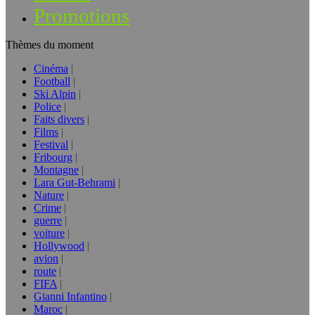
Promotions
Thèmes du moment
Cinéma
Football
Ski Alpin
Police
Faits divers
Films
Festival
Fribourg
Montagne
Lara Gut-Behrami
Nature
Crime
guerre
voiture
Hollywood
avion
route
FIFA
Gianni Infantino
Maroc