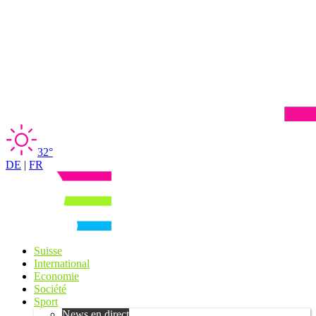
32°
DE
|
FR
Suisse
International
Economie
Société
Sport
News en direct