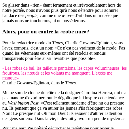
Se glisser dans «rien» étant fermement et irrévocablement hors de
notre portée, nous n'avons plus qu'à nous détendre pour admirer
l'audace des
people
, comme une œuvre d'art dans un musée que
jamais nous ne toucherons, ni ne posséderons.
Alors, pour ou contre la «robe nue»?
Pour la rédactrice mode du
Times,
Charlie Gowans-Eglinton, vous
l'avez compris, c'est un non: «Ce n'est pas vraiment de la mode. Pas
quand les vêtements eux-mêmes ont été rétrécis et rendus
transparents pour être aussi invisibles que possible».
«Les robes de bal, les tailleurs pantalons, les capes volumineuses, les
froufrous, les nœuds et les volants me manquent. L'excès me
manque»
Charlie Gowans-Eglinton, dans le
Times
.
Même son de cloche du côté de la designer Carolina Herrera, qui n'a
pas manqué d'exprimer tout le dégoût que lui inspire cette tendance
au
Washington Post
: «C'est tellement moderne d'être nu ou presque
nu. Ils pensent que ça va attirer les jeunes s'ils fabriquent ces robes.
Non! Le presque nu! Oh mon Dieu! Ils essaient d'attirer l'attention
des gens sur eux. Dans la vie, il devrait y avoir un peu de mystère.»
Pour ma part, j'ai préféré décrocher le téléphone pour poser la