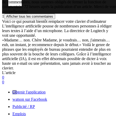
de commentaires, nous sommes obligés de fermer la fonction de
commentaire 72 heures après la publication d’un article. Merci de vot
compréhension!
1
Afficher tous les commentaires
Voici ce qui pourrait bientôt remplacer votre clavier d'ordinateur
L’intelligence artificielle pousse de nombreuses personnes à rédiger
leurs textes à l’aide d’un microphone. La directrice de Logitech y
voit une opportunité.
«Madame… non. Chère Madame, je voudrais… non, j'aimerais…
euh, un instant, je recommence depuis le début.» Voilà le genre de
phrases que les employés de bureau pourraient entendre de plus en
plus souvent de la bouche de leurs collègues. Grâce à l’intelligence
artificielle (IA), il est en effet désormais possible de dicter à voix
haute un e-mail ou une présentation, sans jamais avoir à toucher au
clavier.
L’article
0
0
Obtenir l'application
watson sur Facebook
Publicité / RP
Emplois