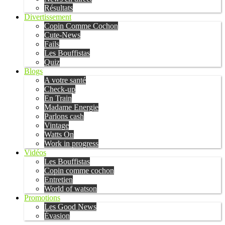
Résultats
Divertissement
Copin Comme Cochon
Cute-News
Fails
Les Bouffistas
Quiz
Blogs
A votre santé
Check-up
En Train
Madame Energie
Parlons cash
Vintage
Watts On
Work in progress
Vidéos
Les Bouffistas
Copin comme cochon
Entretien
World of watson
Promotions
Les Good News
Évasion