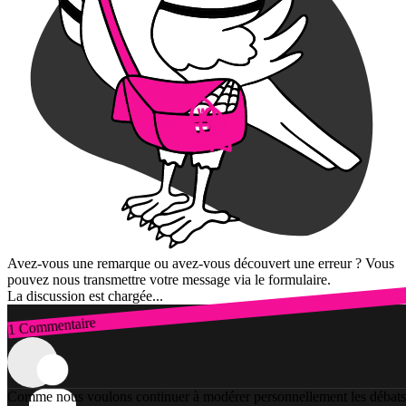
Avez-vous une remarque ou avez-vous découvert une erreur ? Vous
pouvez nous transmettre votre message via le formulaire.
La discussion est chargée...
1 Commentaire
Connexion
Comme nous voulons continuer à modérer personnellement les débats