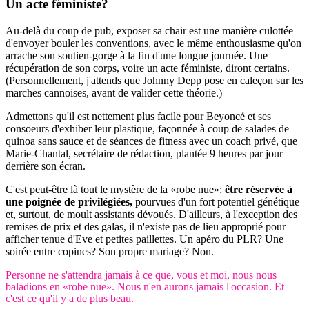
Un acte féministe?
Au-delà du coup de pub, exposer sa chair est une manière culottée
d'envoyer bouler les conventions, avec le même enthousiasme qu'on
arrache son soutien-gorge à la fin d'une longue journée. Une
récupération de son corps, voire un acte féministe, diront certains.
(Personnellement, j'attends que Johnny Depp pose en caleçon sur les
marches cannoises, avant de valider cette théorie.)
Admettons qu'il est nettement plus facile pour Beyoncé et ses
consoeurs d'exhiber leur plastique, façonnée à coup de salades de
quinoa sans sauce et de séances de fitness avec un coach privé, que
Marie-Chantal, secrétaire de rédaction, plantée 9 heures par jour
derrière son écran.
C'est peut-être là tout le mystère de la «robe nue»:
être réservée à
une poignée de privilégiées,
pourvues d'un fort potentiel génétique
et, surtout, de moult assistants dévoués. D'ailleurs, à l'exception des
remises de prix et des galas, il n'existe pas de lieu approprié pour
afficher tenue d'Eve et petites paillettes. Un apéro du PLR? Une
soirée entre copines? Son propre mariage? Non.
Personne ne s'attendra jamais à ce que, vous et moi, nous nous
baladions en «robe nue». Nous n'en aurons jamais l'occasion. Et
c'est ce qu'il y a de plus beau.