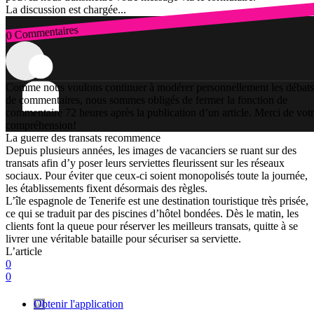
La discussion est chargée...
0 Commentaires
Connexion
Comme nous voulons continuer à modérer personnellement les débats
de commentaires, nous sommes obligés de fermer la fonction de
commentaire 72 heures après la publication d’un article. Merci de vot
compréhension!
La guerre des transats recommence
Depuis plusieurs années, les images de vacanciers se ruant sur des
transats afin d’y poser leurs serviettes fleurissent sur les réseaux
sociaux. Pour éviter que ceux-ci soient monopolisés toute la journée,
les établissements fixent désormais des règles.
L’île espagnole de Tenerife est une destination touristique très prisée,
ce qui se traduit par des piscines d’hôtel bondées. Dès le matin, les
clients font la queue pour réserver les meilleurs transats, quitte à se
livrer une véritable bataille pour sécuriser sa serviette.
L’article
0
0
Obtenir l'application