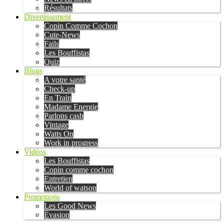
Résultats
Divertissement
Copin Comme Cochon
Cute-News
Fails
Les Bouffistas
Quiz
Blogs
A votre santé
Check-up
En Train
Madame Energie
Parlons cash
Vintage
Watts On
Work in progress
Vidéos
Les Bouffistas
Copin comme cochon
Entretien
World of watson
Promotions
Les Good News
Évasion