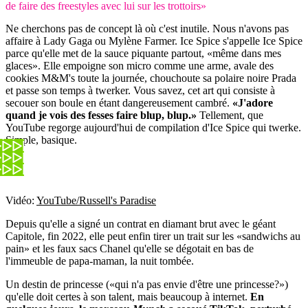
de faire des freestyles avec lui sur les trottoirs»
Ne cherchons pas de concept là où c'est inutile. Nous n'avons pas
affaire à Lady Gaga ou Mylène Farmer. Ice Spice s'appelle Ice Spice
parce qu'elle met de la sauce piquante partout, «même dans mes
glaces». Elle empoigne son micro comme une arme, avale des
cookies M&M's toute la journée, chouchoute sa polaire noire Prada
et passe son temps à twerker. Vous savez, cet art qui consiste à
secouer son boule en étant dangereusement cambré.
«J'adore
quand je vois des fesses faire blup, blup.»
Tellement, que
YouTube regorge aujourd'hui de compilation d'Ice Spice qui twerke.
Simple, basique.
Vidéo:
YouTube/Russell's Paradise
Depuis qu'elle a signé un contrat en diamant brut avec le géant
Capitole, fin 2022, elle peut enfin tirer un trait sur les «sandwichs au
pain» et les faux sacs Chanel qu'elle se dégotait en bas de
l'immeuble de papa-maman, la nuit tombée.
Un destin de princesse («qui n'a pas envie d'être une princesse?»)
qu'elle doit certes à son talent, mais beaucoup à internet.
En