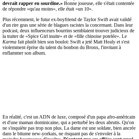
devrait rapper en sourdine.»
Bonne joueuse, elle s'était contentée
de répondre «qu'au moins», elle était «un 10».
Plus récemment, le futur ex-boyfriend de Taylor Swift avait validé
d'un rire gras une série de blagues racistes la concernant. Dans leur
podcast, deux influenceurs bourrins semblaient trouver judicieux de
la traiter de «Spice Girl inuite» et de «fille chinoise potelée». Le
Karma
fait plutôt bien son boulot: Swift a jeté Matt Healy et s'est
violemment éprise du talent du bonbon du Bronx, l'invitant à
enflammer son album.
En réalité, c'est un ADN de luxe, composé d'un papa afro-américain
et d'une maman dominicaine, qui a perturbé les deux abrutis. Qu'on
ne s'inquiète pas trop non plus. La dame est une soldate, bien ancrée
dans le bitume new-yorkais, ne risquant pas de s'envoler à la