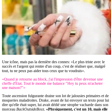
Une icône, mais pas la dernière des connes: «Le plus triste avec le
succès et l'argent qui rentre d'un coup, c'est de réaliser que, malgré
tout, tu ne peux pas aider tous ceux que tu voudrais».
«Quand je retourne au block, j'ai l'impression d'être devenue une
cheffe d'Etat. Tout le monde me balance "Hey tu peux m'acheter
une maison?"»
Toute ascension fulgurante draine son lot de jalousies primaires et de
moqueries maladroites. Drake, avant de lui envoyer un texto pour lui
dire qu'elle était super, lui avait dédié une strophe vacharde dans son
morceau
BackOutsideBoyz
.
«Physiquement, c'est un 10, mais elle