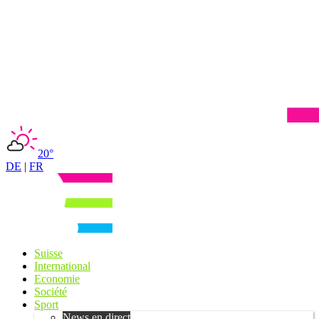
20°
DE
|
FR
Suisse
International
Economie
Société
Sport
News en direct