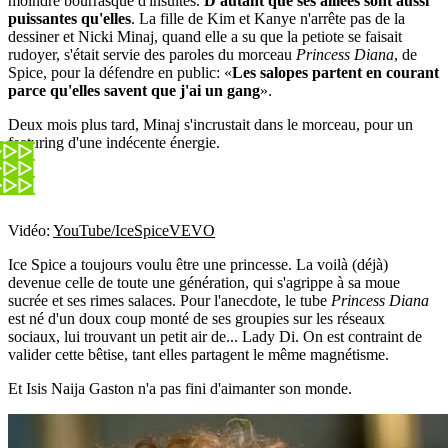
moindre bourrasque d'insultes.
D'autant que ses alliées sont aussi
puissantes qu'elles
. La fille de Kim et Kanye n'arrête pas de la
dessiner et Nicki Minaj, quand elle a su que la petiote se faisait
rudoyer, s'était servie des paroles du morceau
Princess Diana
, de
Spice, pour la défendre en public: «
Les salopes partent en courant
parce qu'elles savent que j'ai un gang
».
Deux mois plus tard, Minaj s'incrustait dans le morceau, pour un
featuring d'une indécente énergie.
Vidéo:
YouTube/IceSpiceVEVO
Ice Spice a toujours voulu être une princesse. La voilà (déjà)
devenue celle de toute une génération, qui s'agrippe à sa moue
sucrée et ses rimes salaces. Pour l'anecdote, le tube
Princess Diana
est né d'un doux coup monté de ses groupies sur les réseaux
sociaux, lui trouvant un petit air de... Lady Di. On est contraint de
valider cette bêtise, tant elles partagent le même magnétisme.
Et Isis Naija Gaston n'a pas fini d'aimanter son monde.