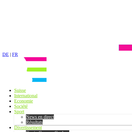
DE
|
FR
Suisse
International
Economie
Société
Sport
News en direct
Résultats
Divertissement