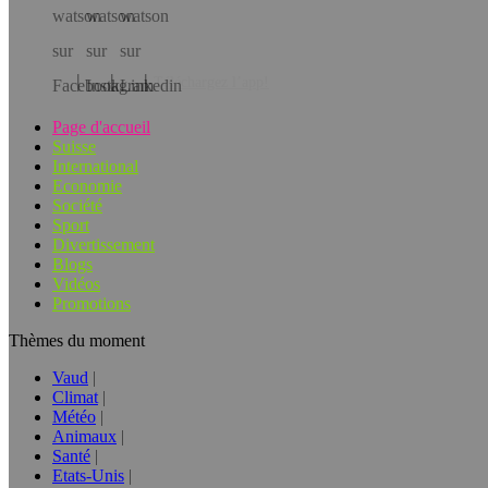
Téléchargez l’app!
Page d'accueil
Suisse
International
Economie
Société
Sport
Divertissement
Blogs
Vidéos
Promotions
Thèmes du moment
Vaud
Climat
Météo
Animaux
Santé
Etats-Unis