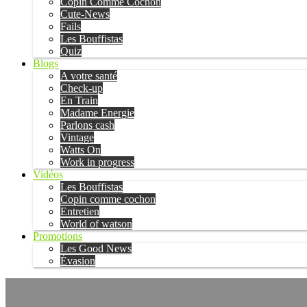
Copin Comme Cochon
Cute-News
Fails
Les Bouffistas
Quiz
Blogs
A votre santé
Check-up
En Train
Madame Energie
Parlons cash
Vintage
Watts On
Work in progress
Vidéos
Les Bouffistas
Copin comme cochon
Entretien
World of watson
Promotions
Les Good News
Évasion