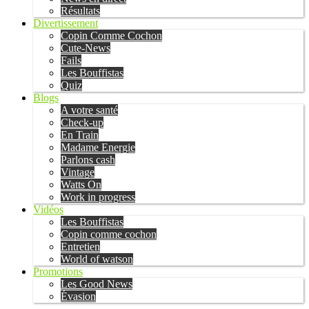
Résultats
Divertissement
Copin Comme Cochon
Cute-News
Fails
Les Bouffistas
Quiz
Blogs
A votre santé
Check-up
En Train
Madame Energie
Parlons cash
Vintage
Watts On
Work in progress
Vidéos
Les Bouffistas
Copin comme cochon
Entretien
World of watson
Promotions
Les Good News
Évasion