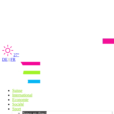
27°
DE
|
FR
Suisse
International
Economie
Société
Sport
News en direct