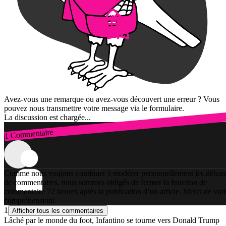
Avez-vous une remarque ou avez-vous découvert une erreur ? Vous
pouvez nous transmettre votre message via le formulaire.
La discussion est chargée...
1 Commentaire
Connexion
Comme nous voulons continuer à modérer personnellement les débats
de commentaires, nous sommes obligés de fermer la fonction de
commentaire 72 heures après la publication d’un article. Merci de vot
compréhension!
1
Afficher tous les commentaires
Lâché par le monde du foot, Infantino se tourne vers Donald Trump