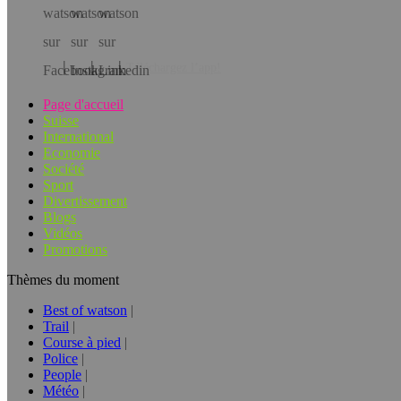
Téléchargez l’app!
Page d'accueil
Suisse
International
Economie
Société
Sport
Divertissement
Blogs
Vidéos
Promotions
Thèmes du moment
Best of watson
Trail
Course à pied
Police
People
Météo