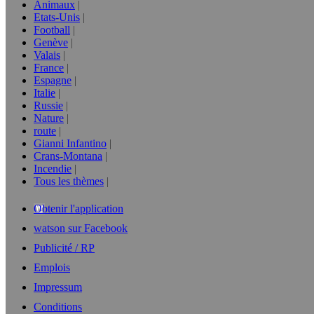
Animaux
Etats-Unis
Football
Genève
Valais
France
Espagne
Italie
Russie
Nature
route
Gianni Infantino
Crans-Montana
Incendie
Tous les thèmes
Obtenir l'application
watson sur Facebook
Publicité / RP
Emplois
Impressum
Conditions