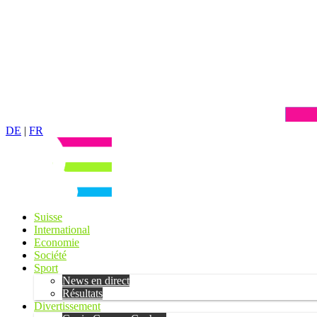
DE
|
FR
Suisse
International
Economie
Société
Sport
News en direct
Résultats
Divertissement