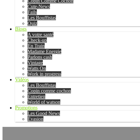
Copin Comme Cochon
Cute-News
Fails
Les Bouffistas
Quiz
Blogs
A votre santé
Check-up
En Train
Madame Energie
Parlons cash
Vintage
Watts On
Work in progress
Vidéos
Les Bouffistas
Copin comme cochon
Entretien
World of watson
Promotions
Les Good News
Évasion