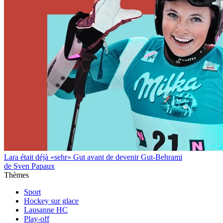
Lara était déjà «sehr» Gut avant de devenir Gut-Behrami
de Sven Papaux
Thèmes
Sport
Hockey sur glace
Lausanne HC
Play-off