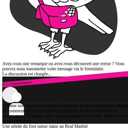
Avez-vous une remarque ou avez-vous découvert une erreur ? Vous
pouvez nous transmettre votre message via le formulaire.
La discussion est chargée...
0 Commentaires
Connexion
Comme nous voulons continuer à modérer personnellement les débats
de commentaires, nous sommes obligés de fermer la fonction de
commentaire 72 heures après la publication d’un article. Merci de vot
compréhension!
Une pépite du foot suisse signe au Real Madrid