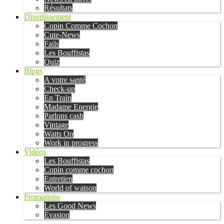
Résultats
Divertissement
Copin Comme Cochon
Cute-News
Fails
Les Bouffistas
Quiz
Blogs
A votre santé
Check-up
En Train
Madame Energie
Parlons cash
Vintage
Watts On
Work in progress
Vidéos
Les Bouffistas
Copin comme cochon
Entretien
World of watson
Promotions
Les Good News
Évasion