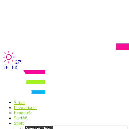
27°
DE
|
FR
Suisse
International
Economie
Société
Sport
News en direct