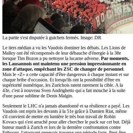
La partie s'est disputée à guichets fermés.
Image: DR
Le tiers médian a vu les Vaudois dominer les débats. Les Lions de
Malley ont été récompensés de leur débauche d'énergie à la 38e
lorsque Tim Bozon a pu nettoyer la lucarne adverse.
Par moments,
les Lausannois ont maintenu une pression impressionnante en
zone d'attaque, empêchant les ZSC de changer de personnel
.
Mais le «Z» a cette capacité d'être dangereux à chaque instant et sur
chaque bribe d'occasion. Et lorsqu'ils ont la possibilité d'être en
supériorité numérique, les Zurichois ratent rarement la cible. A la
43e, c'est à nouveau Sven Andrighetto qui a fait mouche à la suite
d'une passe sublime de Denis Malgin.
Seulement le LHC n'a jamais abandonné et sa résilience a payé. Les
Vaudois ont repris les devants à la 51e grâce à Damien Riat, même
s'il convient de mettre en lumière le très bon travail de Robin
Kovacs qui s'est arraché pour aller chercher le puck sur cet but. Déjà
buteur mardi à Zurich et lors de la dernière confrontation contre
Fribourg, l'attaquant genevois traverse une période faste. Peut-être