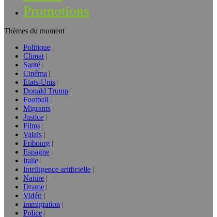
Promotions
Thèmes du moment
Politique
Climat
Santé
Cinéma
Etats-Unis
Donald Trump
Football
Migrants
Justice
Films
Valais
Fribourg
Espagne
Italie
Intelligence artificielle
Nature
Drame
Vidéo
immigration
Police