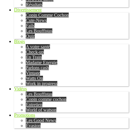
Résultats
Divertissement
Copin Comme Cochon
Cute-News
Fails
Les Bouffistas
Quiz
Blogs
A votre santé
Check-up
En Train
Madame Energie
Parlons cash
Vintage
Watts On
Work in progress
Vidéos
Les Bouffistas
Copin comme cochon
Entretien
World of watson
Promotions
Les Good News
Évasion