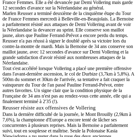
France Femmes. Elle a été devancée par Demi Vollering mais garde
12 secondes d'avance sur la Néerlandaise au général.
Marlen Reusser a terminé deuxième de la cinquième étape du Tour
de France Femmes mercredi à Belleville-en-Beaujolais. La Bernoise
a parfaitement résisté aux attaques de Demi Vollering avant de voir
la Néerlandaise la devancer au sprint. Elle conserve son maillot
jaune, alors que Pauline Ferrand-Prévot a encore perdu du temps.
Reusser n'a pas réussi à signer le doublé après sa victoire lors du
contre-la-montre de mardi. Mais la Bernoise de 34 ans conserve son
maillot jaune, avec 12 secondes d'avance sur Demi Vollering et la
grande satisfaction d'avoir résisté aux nombreuses attaques de la
Néerlandaise.
Tout s'est accéléré lorsque Vollering a placé une première offensive
dans l'avant-dernière ascension, le col de Durbize (3,7km à 5,8%). A
500m du sommet et 30km de l'arrivée, sa tentative a fait craquer la
vainqueure du Tour de l'an passé Pauline Ferrand-Prévot, entre
autres favorites. Un signe clair que la condition physique de la
Française de 34 ans n'est pas au rendez-vous cette année, elle qui a
finalement terminé à 2'35 (!).
Reusser résiste aux offensives de Vollering
Dans la dernière difficulté de la journée, le Mont Brouilly (2,9km à
7,6%), la championne d'Europe a encore tenté de lâcher ses
concurrentes à plusieurs reprises. Mais la Bernoise a parfaitement
suivi, tout en souplesse et maîtrise. Seule la Polonaise Kasia
Niewiadoma a pu rester dans la roue des deux anciennes