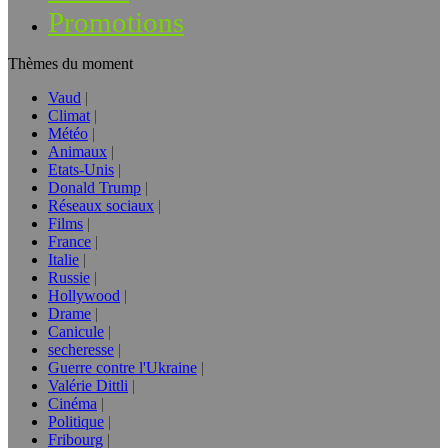
Promotions
Thèmes du moment
Vaud
Climat
Météo
Animaux
Etats-Unis
Donald Trump
Réseaux sociaux
Films
France
Italie
Russie
Hollywood
Drame
Canicule
secheresse
Guerre contre l'Ukraine
Valérie Dittli
Cinéma
Politique
Fribourg