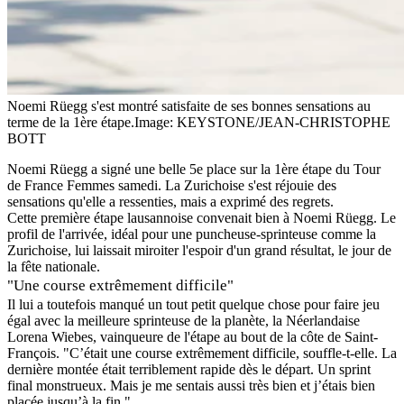
Noemi Rüegg s'est montré satisfaite de ses bonnes sensations au
terme de la 1ère étape.
Image: KEYSTONE/JEAN-CHRISTOPHE
BOTT
Noemi Rüegg a signé une belle 5e place sur la 1ère étape du Tour
de France Femmes samedi. La Zurichoise s'est réjouie des
sensations qu'elle a ressenties, mais a exprimé des regrets.
Cette première étape lausannoise convenait bien à Noemi Rüegg. Le
profil de l'arrivée, idéal pour une puncheuse-sprinteuse comme la
Zurichoise, lui laissait miroiter l'espoir d'un grand résultat, le jour de
la fête nationale.
"Une course extrêmement difficile"
Il lui a toutefois manqué un tout petit quelque chose pour faire jeu
égal avec la meilleure sprinteuse de la planète, la Néerlandaise
Lorena Wiebes, vainqueure de l'étape au bout de la côte de Saint-
François. "C’était une course extrêmement difficile, souffle-t-elle. La
dernière montée était terriblement rapide dès le départ. Un sprint
final monstrueux. Mais je me sentais aussi très bien et j’étais bien
placée jusqu’à la fin."