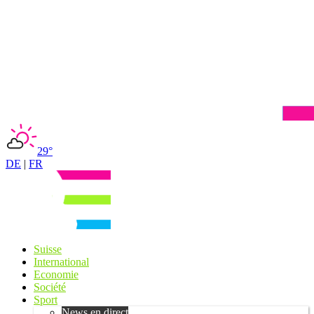
29°
DE
|
FR
Suisse
International
Economie
Société
Sport
News en direct