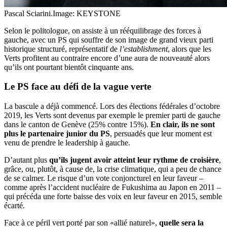
Pascal Sciarini.
Image: KEYSTONE
Selon le politologue, on assiste à un rééquilibrage des forces à
gauche, avec un PS qui souffre de son image de grand vieux parti
historique structuré, représentatif de
l’establishment
, alors que les
Verts profitent au contraire encore d’une aura de nouveauté alors
qu’ils ont pourtant bientôt cinquante ans.
Le PS face au défi de la
vague verte
La bascule a déjà commencé. Lors des élections fédérales d’octobre
2019, les Verts sont devenus par exemple le premier parti de gauche
dans le canton de Genève (25% contre 15%).
En clair, ils ne sont
plus le partenaire junior du PS
, persuadés que leur moment est
venu de prendre le leadership à gauche.
D’autant plus
qu’ils jugent avoir atteint leur rythme de croisière
,
grâce, ou, plutôt, à cause de, la crise climatique, qui a peu de chance
de se calmer. Le risque d’un vote conjoncturel en leur faveur –
comme après l’accident nucléaire de Fukushima au Japon en 2011 –
qui précéda une forte baisse des voix en leur faveur en 2015, semble
écarté.
Face à ce péril vert porté par son «allié naturel»,
quelle sera la