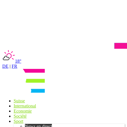
18°
DE
|
FR
Suisse
International
Economie
Société
Sport
News en direct