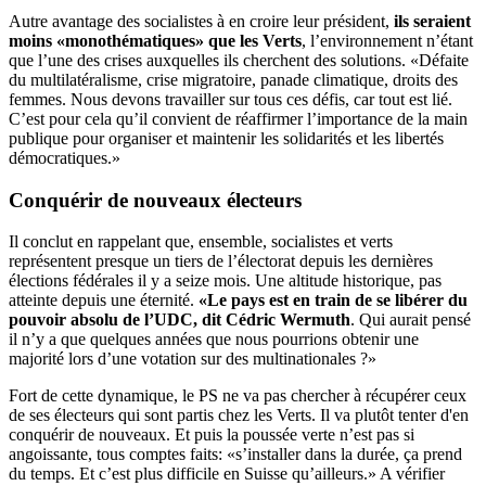
Autre avantage des socialistes à en croire leur président,
ils seraient
moins «monothématiques» que les Verts
, l’environnement n’étant
que l’une des crises auxquelles ils cherchent des solutions. «Défaite
du multilatéralisme, crise migratoire, panade climatique, droits des
femmes. Nous devons travailler sur tous ces défis, car tout est lié.
C’est pour cela qu’il convient de réaffirmer l’importance de la main
publique pour organiser et maintenir les solidarités et les libertés
démocratiques.»
Conquérir de
nouveaux électeurs
Il conclut en rappelant que, ensemble, socialistes et verts
représentent presque un tiers de l’électorat depuis les dernières
élections fédérales il y a seize mois. Une altitude historique, pas
atteinte depuis une éternité.
«Le pays est en train de se libérer du
pouvoir absolu de l’UDC, dit Cédric Wermuth
. Qui aurait pensé
il n’y a que quelques années que nous pourrions obtenir une
majorité lors d’une votation sur des multinationales ?»
Fort de cette dynamique, le PS ne va pas chercher à récupérer ceux
de ses électeurs qui sont partis chez les Verts. Il va plutôt tenter d'en
conquérir de nouveaux. Et puis la poussée verte n’est pas si
angoissante, tous comptes faits: «s’installer dans la durée, ça prend
du temps. Et c’est plus difficile en Suisse qu’ailleurs.» A vérifier