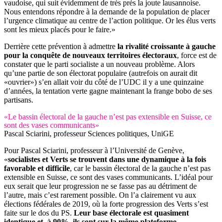
vaudoise, qui suit évidemment de très près la joute lausannoise.
Nous entendons répondre à la demande de la population de placer
l’urgence climatique au centre de l’action politique. Or les élus verts
sont les mieux placés pour le faire.»
Derrière cette prévention à admettre
la rivalité croissante à gauche
pour la conquête de nouveaux territoires électoraux
, force est de
constater que le parti socialiste a un nouveau problème. Alors
qu’une partie de son électorat populaire (autrefois on aurait dit
«ouvrier») s’en allait voir du côté de l’UDC il y a une quinzaine
d’années, la tentation verte gagne maintenant la frange bobo de ses
partisans.
«Le bassin électoral de la gauche n’est pas extensible en Suisse, ce
sont des vases communicants»
Pascal Sciarini, professeur Sciences politiques, UniGE
Pour Pascal Sciarini, professeur à l’Université de Genève,
«
socialistes et Verts se trouvent dans une dynamique à la fois
favorable et difficile
, car le bassin électoral de la gauche n’est pas
extensible en Suisse, ce sont des vases communicants. L’idéal pour
eux serait que leur progression ne se fasse pas au détriment de
l’autre, mais c’est rarement possible. On l’a clairement vu aux
élections fédérales de 2019, où la forte progression des Verts s’est
faite sur le dos du PS.
Leur base électorale est quasiment
identique et, à 90%, ils sont sur la même plateforme