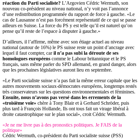
réaction du Parti socialiste?
L’Argovien Cédric Wermuth, son
nouveau co-président au niveau national, n’y voit pas l’annonce
d’une redistribution programmée du rapport de force à gauche. «Le
cas de Lausanne n’est pas forcément représentatif de ce qui se passe
ailleurs en Suisse. La force du PS y est telle qu’il est naturel qu’on
pense qu’il reste de l’espace à disputer à gauche.»
D’ailleurs, il l’affirme, même avec son étiage actuel au niveau
national (autour de 16%) le PS suisse reste un point d’ancrage avec
lequel il faut compter, car
il n’a pas subi la déroute de ses
homologues européens
comme le Labour britannique et le PS
français, sans même parler du SPD allemand, en grand danger, alors
que les prochaines législatives auront lieu en septembre.
«Le Parti socialiste suisse n’a pas fait la même erreur capitale que les
autres mouvements sociaux-démocrates européens, longtemps restés
très conservateurs sur les questions environnementales et féminines.
Ensuite, nous n’avons pas versé dans les errements de la
«troisième voie»
chère à Tony Blair et à Gerhard Schröder, puis
plus tard à François Hollande, Ils ont tous fait un virage libéral à
droite catastrophique sur le plan social», croit Cédric Wermuth.
«Je ne me livre pas à des pronostics politiques. Je FAIS de la
politique»
Cédric Wermuth, co-président du Parti socialiste suisse (PSS)