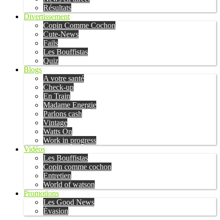
Résultats
Divertissement
Copin Comme Cochon
Cute-News
Fails
Les Bouffistas
Quiz
Blogs
A votre santé
Check-up
En Train
Madame Energie
Parlons cash
Vintage
Watts On
Work in progress
Vidéos
Les Bouffistas
Copin comme cochon
Entretien
World of watson
Promotions
Les Good News
Évasion