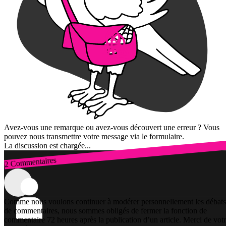
Avez-vous une remarque ou avez-vous découvert une erreur ? Vous
pouvez nous transmettre votre message via le formulaire.
La discussion est chargée...
2 Commentaires
Connexion
Comme nous voulons continuer à modérer personnellement les débats
de commentaires, nous sommes obligés de fermer la fonction de
commentaire 72 heures après la publication d’un article. Merci de vot