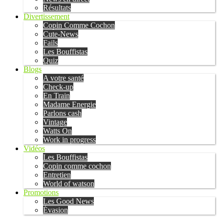
Résultats
Divertissement
Copin Comme Cochon
Cute-News
Fails
Les Bouffistas
Quiz
Blogs
A votre santé
Check-up
En Train
Madame Energie
Parlons cash
Vintage
Watts On
Work in progress
Vidéos
Les Bouffistas
Copin comme cochon
Entretien
World of watson
Promotions
Les Good News
Évasion