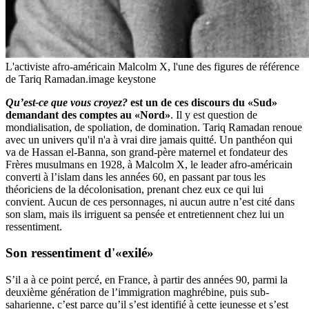
L'activiste afro-américain Malcolm X, l'une des figures de référence
de Tariq Ramadan.
image keystone
Qu’est-ce que vous croyez?
est un de ces discours du «Sud»
demandant des comptes au «Nord»
. Il y est question de
mondialisation, de spoliation, de domination. Tariq Ramadan renoue
avec un univers qu'il n'a à vrai dire jamais quitté. Un panthéon qui
va de Hassan el-Banna, son grand-père maternel et fondateur des
Frères musulmans en 1928, à Malcolm X, le leader afro-américain
converti à l’islam dans les années 60, en passant par tous les
théoriciens de la décolonisation, prenant chez eux ce qui lui
convient. Aucun de ces personnages, ni aucun autre n’est cité dans
son slam, mais ils irriguent sa pensée et entretiennent chez lui un
ressentiment.
Son ressentiment d'«exilé»
S’il a à ce point percé, en France, à partir des années 90, parmi la
deuxième génération de l’immigration maghrébine, puis sub-
saharienne, c’est parce qu’il s’est identifié à cette jeunesse et s’est