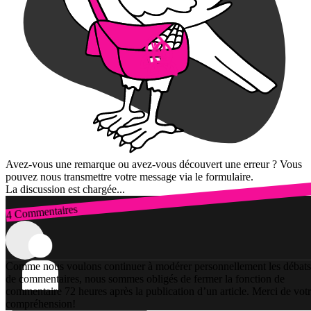
Avez-vous une remarque ou avez-vous découvert une erreur ? Vous
pouvez nous transmettre votre message via le formulaire.
La discussion est chargée...
4 Commentaires
Connexion
Comme nous voulons continuer à modérer personnellement les débats
de commentaires, nous sommes obligés de fermer la fonction de
commentaire 72 heures après la publication d’un article. Merci de vot
compréhension!