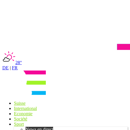
28°
DE
|
FR
Suisse
International
Economie
Société
Sport
News en direct