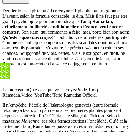
Dernier tour de piste ou à la revoyure? Epitaphe ou programme?
L’avenir, selon la formule consacrée, le dira. Mais il ne faut pas être
grand psychologue pour comprendre que
Tariq Ramadan,
actuellement en liberté conditionnelle en France, veut encore
compter
. Son slam, qui commence à faire jaser, porte bien son nom:
Qu’est-ce que vous croyez?
Traduction: ne m’enterrez pas trop vite!
Comme ces politiques empêtrés dans des scandales dont on voit mal
comment ils pourraient s’extraire, le prêcheur-slameur croit en ses
chances. Soupçonné de viols, certes. Mais le soupçon, en droit, ne
vaut pas reconnaissance de culpabilité. Aux yeux de la loi, Tariq
Ramadan est innocent en l'absence de jugement contraire.
Le morceau «Qu'est-ce que vous croyez?» de Tariq
Ramadan.
Vidéo:
YouTube/Tariq Ramadan Official
Il n’empêche: l’étoile de l’islamologue genevois (autre formule
rebattue) a beaucoup pâli depuis les premières plaintes pour viol
déposées contre lui fin 2017, dans le sillage de #Metoo. Selon le
magazine
Marianne
,
ses plus fermes soutiens l’ont lâché. Qu’à cela
ne tienne! Tariq Ramadan se passera de ces intermédiaires qui, il n’y
a pas si longtemps, organisaient sa défense et qui ne sont plus pour