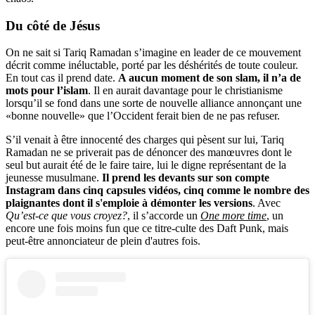
Du côté de Jésus
On ne sait si Tariq Ramadan s’imagine en leader de ce mouvement
décrit comme inéluctable, porté par les déshérités de toute couleur.
En tout cas il prend date.
A aucun moment de son slam, il n’a de
mots pour l’islam
. Il en aurait davantage pour le christianisme
lorsqu’il se fond dans une sorte de nouvelle alliance annonçant une
«bonne nouvelle» que l’Occident ferait bien de ne pas refuser.
S’il venait à être innocenté des charges qui pèsent sur lui, Tariq
Ramadan ne se priverait pas de dénoncer des manœuvres dont le
seul but aurait été de le faire taire, lui le digne représentant de la
jeunesse musulmane.
Il prend les devants sur son compte
Instagram dans cinq capsules vidéos, cinq comme le nombre des
plaignantes dont il s'emploie à démonter les versions
. Avec
Qu’est-ce que vous croyez?
, il s’accorde un
One more time
, un
encore une fois moins fun que ce titre-culte des Daft Punk, mais
peut-être annonciateur de plein d'autres fois.