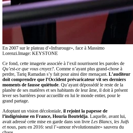
En 2007 sur le plateau d'«Infrarouge», face à Massimo
Lorenzi.
Image: KEYSTONE
Ce fond, cette imagerie associée à l’exil nourrissent les paroles de
Qu’est-ce que vous croyez?
. Comme n’ayant plus grand-chose à
perdre, Tariq Ramadan s’y fait pour ainsi dire menaçant.
L’auditeur
doit comprendre que l’Occident prévaricateur vit ses derniers
moments de fausse quiétude
. Qu’ayant dépossédé le reste de la
planète de ses matières et ses habitants de leur âme, il doit à présent
lever ses barrières pour accueillir en lui le monde entier, pour le
grand partage.
Adoptant un vision décoloniale,
il rejoint la papesse de
l’indigénisme en France, Houria Bouteldja
. Laquelle, avant lui,
avait adressé cette mise en garde dans son livre
Les Blancs, les Juifs
et nous
, paru en 2016: seul l’«amour révolutionnaire» sauvera du
chaos.