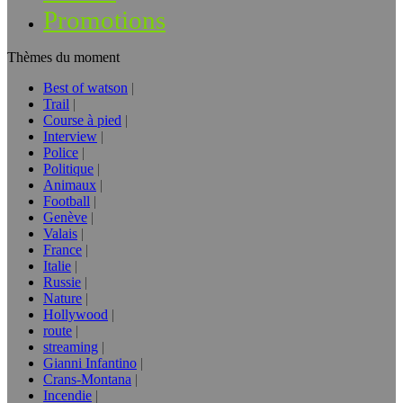
Promotions
Thèmes du moment
Best of watson
Trail
Course à pied
Interview
Police
Politique
Animaux
Football
Genève
Valais
France
Italie
Russie
Nature
Hollywood
route
streaming
Gianni Infantino
Crans-Montana
Incendie