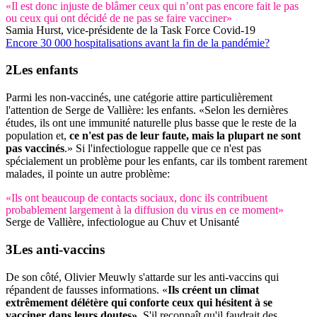
«Il est donc injuste de blâmer ceux qui n’ont pas encore fait le pas
ou ceux qui ont décidé de ne pas se faire vacciner»
Samia Hurst, vice-présidente de la Task Force Covid-19
Encore 30 000 hospitalisations avant la fin de la pandémie?
Les enfants
Parmi les non-vaccinés, une catégorie attire particulièrement
l'attention de Serge de Vallière: les enfants. «Selon les dernières
études, ils ont une immunité naturelle plus basse que le reste de la
population et,
ce n'est pas de leur faute, mais la plupart ne sont
pas vaccinés
.» Si l'infectiologue rappelle que ce n'est pas
spécialement un problème pour les enfants, car ils tombent rarement
malades, il pointe un autre problème:
«Ils ont beaucoup de contacts sociaux, donc ils contribuent
probablement largement à la diffusion du virus en ce moment»
Serge de Vallière, infectiologue au Chuv et Unisanté
Les anti-vaccins
De son côté, Olivier Meuwly s'attarde sur les anti-vaccins qui
répandent de fausses informations. «
Ils créent un climat
extrêmement délétère qui conforte ceux qui hésitent à se
vacciner dans leurs doutes»
. S'il reconnaît qu'il faudrait des