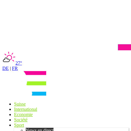
27°
DE
|
FR
Suisse
International
Economie
Société
Sport
News en direct