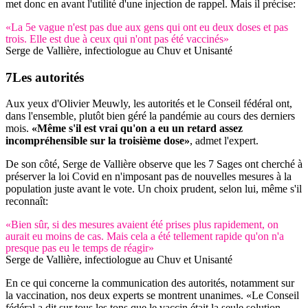
met donc en avant l'utilité d'une injection de rappel. Mais il précise:
«La 5e vague n'est pas due aux gens qui ont eu deux doses et pas
trois. Elle est due à ceux qui n'ont pas été vaccinés»
Serge de Vallière, infectiologue au Chuv et Unisanté
Les autorités
Aux yeux d'Olivier Meuwly, les autorités et le Conseil fédéral ont,
dans l'ensemble, plutôt bien géré la pandémie au cours des derniers
mois.
«Même s'il est vrai qu'on a eu un retard assez
incompréhensible sur la troisième dose»
, admet l'expert.
De son côté, Serge de Vallière observe que les 7 Sages ont cherché à
préserver la loi Covid en n'imposant pas de nouvelles mesures à la
population juste avant le vote. Un choix prudent, selon lui, même s'il
reconnaît:
«Bien sûr, si des mesures avaient été prises plus rapidement, on
aurait eu moins de cas. Mais cela a été tellement rapide qu'on n'a
presque pas eu le temps de réagir»
Serge de Vallière, infectiologue au Chuv et Unisanté
En ce qui concerne la communication des autorités, notamment sur
la vaccination, nos deux experts se montrent unanimes. «Le Conseil
fédéral a dit sur tous les tons que le vaccin était la seule solution.