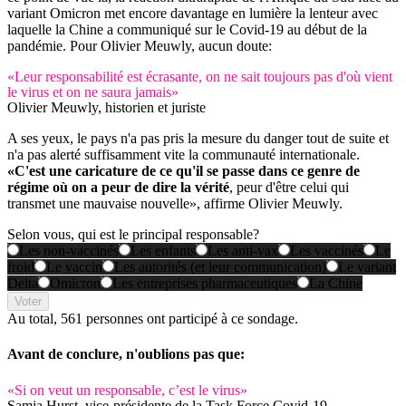
variant Omicron met encore davantage en lumière la lenteur avec
laquelle la Chine a communiqué sur le Covid-19 au début de la
pandémie. Pour Olivier Meuwly, aucun doute:
«Leur responsabilité est écrasante, on ne sait toujours pas d'où vient
le virus et on ne saura jamais»
Olivier Meuwly, historien et juriste
A ses yeux, le pays n'a pas pris la mesure du danger tout de suite et
n'a pas alerté suffisamment vite la communauté internationale.
«C'est une caricature de ce qu'il se passe dans ce genre de
régime où on a peur de dire la vérité
, peur d'être celui qui
transmet une mauvaise nouvelle», affirme Olivier Meuwly.
Selon vous, qui est le principal responsable?
Les non-vaccinés
Les enfants
Les anti-vax
Les vaccinés
Le
froid
Le vaccin
Les autorités (et leur communication)
Le variant
Delta
Omicron
Les entreprises pharmaceutiques
La Chine
Voter
Au total,
561 personnes
ont participé à ce sondage.
Avant de conclure, n'oublions pas que:
«Si on veut un responsable, c’est le virus»
Samia Hurst, vice-présidente de la Task Force Covid-19