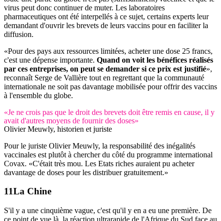
virus peut donc continuer de muter. Les laboratoires
pharmaceutiques ont été interpellés à ce sujet, certains experts leur
demandant d'ouvrir les brevets de leurs vaccins pour en faciliter la
diffusion.
«Pour des pays aux ressources limitées, acheter une dose 25 francs,
c'est une dépense importante.
Quand on voit les bénéfices réalisés
par ces entreprises, on peut se demander si ce prix est justifié
»,
reconnaît Serge de Vallière tout en regrettant que la communauté
internationale ne soit pas davantage mobilisée pour offrir des vaccins
à l'ensemble du globe.
«Je ne crois pas que le droit des brevets doit être remis en cause, il y
avait d'autres moyens de fournir des doses»
Olivier Meuwly, historien et juriste
Pour le juriste Olivier Meuwly, la responsabilité des inégalités
vaccinales est plutôt à chercher du côté du programme international
Covax. «C'était très mou. Les Etats riches auraient pu acheter
davantage de doses pour les distribuer gratuitement.»
La Chine
S'il y a une cinquième vague, c'est qu'il y en a eu une première. De
ce point de vue là, la réaction ultrarapide de l'Afrique du Sud face au