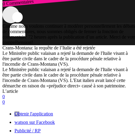
0 Commentaires
Connexion
Comme nous voulons continuer à modérer personnellement les débats
de commentaires, nous sommes obligés de fermer la fonction de
commentaire 72 heures après la publication d’un article. Merci de vot
compréhension!
Crans-Montana: la requête de l’Italie a été rejetée
Le Ministère public valaisan a rejeté la demande de l'Italie visant à
être partie civile dans le cadre de la procédure pénale relative à
l'incendie de Crans-Montana (VS).
Le Ministère public valaisan a rejeté la demande de l'Italie visant à
être partie civile dans le cadre de la procédure pénale relative à
l'incendie de Crans-Montana (VS). L'Etat italien avait lancé cette
démarche en raison du «préjudice direct» causé à son patrimoine.
L’article
0
0
Obtenir l'application
watson sur Facebook
Publicité / RP