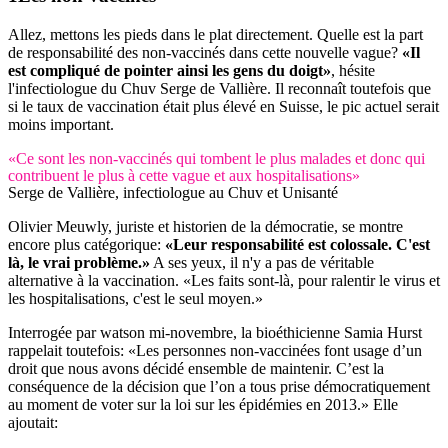
Allez, mettons les pieds dans le plat directement. Quelle est la part
de responsabilité des non-vaccinés dans cette nouvelle vague?
«Il
est compliqué de pointer ainsi les gens du doigt»
, hésite
l'infectiologue du Chuv Serge de Vallière. Il reconnaît toutefois que
si le taux de vaccination était plus élevé en Suisse, le pic actuel serait
moins important.
«Ce sont les non-vaccinés qui tombent le plus malades et donc qui
contribuent le plus à cette vague et aux hospitalisations»
Serge de Vallière, infectiologue au Chuv et Unisanté
Olivier Meuwly, juriste et historien de la démocratie, se montre
encore plus catégorique:
«Leur responsabilité est colossale. C'est
là, le vrai problème.»
A ses yeux, il n'y a pas de véritable
alternative à la vaccination. «Les faits sont-là, pour ralentir le virus et
les hospitalisations, c'est le seul moyen.»
Interrogée par watson mi-novembre, la bioéthicienne Samia Hurst
rappelait toutefois: «Les personnes non-vaccinées font usage d’un
droit que nous avons décidé ensemble de maintenir. C’est la
conséquence de la décision que l’on a tous prise démocratiquement
au moment de voter sur la loi sur les épidémies en 2013.» Elle
ajoutait: