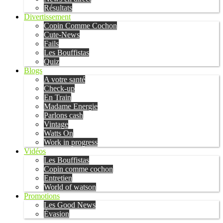
Résultats
Divertissement
Copin Comme Cochon
Cute-News
Fails
Les Bouffistas
Quiz
Blogs
A votre santé
Check-up
En Train
Madame Energie
Parlons cash
Vintage
Watts On
Work in progress
Vidéos
Les Bouffistas
Copin comme cochon
Entretien
World of watson
Promotions
Les Good News
Évasion