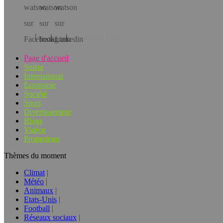
Téléchargez l’app!
Page d'accueil
Suisse
International
Economie
Société
Sport
Divertissement
Blogs
Vidéos
Promotions
Thèmes du moment
Climat
Météo
Animaux
Etats-Unis
Football
Réseaux sociaux