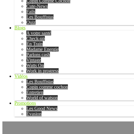
Copin Comme Cochon
Cute-News
Fails
Les Bouffistas
Quiz
Blogs
A votre santé
Check-up
En Train
Madame Energie
Parlons cash
Vintage
Watts On
Work in progress
Vidéos
Les Bouffistas
Copin comme cochon
Entretien
World of watson
Promotions
Les Good News
Évasion