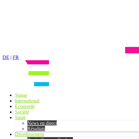
DE
|
FR
Suisse
International
Economie
Société
Sport
News en direct
Résultats
Divertissement