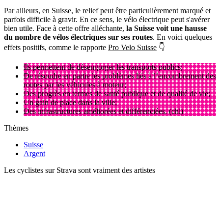
Par ailleurs, en Suisse, le relief peut être particulièrement marqué et
parfois difficile à gravir. En ce sens, le vélo électrique peut s'avérer
bien utile. Face à cette offre alléchante,
la Suisse voit une hausse
du nombre de vélos électriques sur ses routes
. En voici quelques
effets positifs, comme le rapporte
Pro Velo Suisse
👇
Ils permettent de désengorger les transports publics;
De résoudre en partie les problèmes liés à l’encombrement des
routes par les véhicules à moteur;
Des progrès en termes de santé publique et de qualité de vie;
Un gain de place dans la ville;
Des infrastructures améliorées et différenciées. (chl)
Thèmes
Suisse
Argent
Les cyclistes sur Strava sont vraiment des artistes