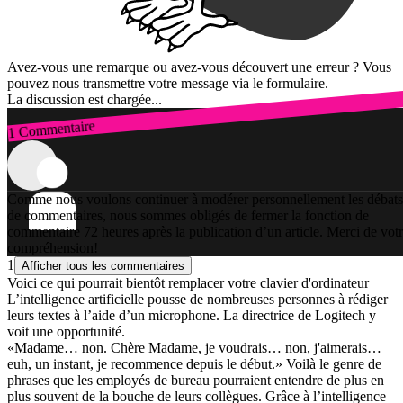
Avez-vous une remarque ou avez-vous découvert une erreur ? Vous
pouvez nous transmettre votre message via le formulaire.
La discussion est chargée...
1 Commentaire
Connexion
Comme nous voulons continuer à modérer personnellement les débats
de commentaires, nous sommes obligés de fermer la fonction de
commentaire 72 heures après la publication d’un article. Merci de vot
compréhension!
1
Afficher tous les commentaires
Voici ce qui pourrait bientôt remplacer votre clavier d'ordinateur
L’intelligence artificielle pousse de nombreuses personnes à rédiger
leurs textes à l’aide d’un microphone. La directrice de Logitech y
voit une opportunité.
«Madame… non. Chère Madame, je voudrais… non, j'aimerais…
euh, un instant, je recommence depuis le début.» Voilà le genre de
phrases que les employés de bureau pourraient entendre de plus en
plus souvent de la bouche de leurs collègues. Grâce à l’intelligence