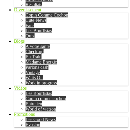
Résultats
Divertissement
Copin Comme Cochon
Cute-News
Fails
Les Bouffistas
Quiz
Blogs
A votre santé
Check-up
En Train
Madame Energie
Parlons cash
Vintage
Watts On
Work in progress
Vidéos
Les Bouffistas
Copin comme cochon
Entretien
World of watson
Promotions
Les Good News
Évasion