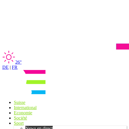
26°
DE
|
FR
Suisse
International
Economie
Société
Sport
News en direct