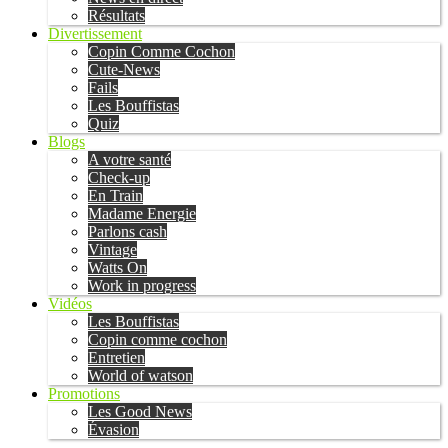
Résultats
Divertissement
Copin Comme Cochon
Cute-News
Fails
Les Bouffistas
Quiz
Blogs
A votre santé
Check-up
En Train
Madame Energie
Parlons cash
Vintage
Watts On
Work in progress
Vidéos
Les Bouffistas
Copin comme cochon
Entretien
World of watson
Promotions
Les Good News
Évasion