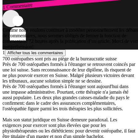
1 Commentaire
Connexion
Comme nous voulons continuer à modérer personnellement les débats
de commentaires, nous sommes obligés de fermer la fonction de
commentaire 72 heures après la publication d’un article. Merci de vot
compréhension!
1
Afficher tous les commentaires
700 ostéopathes sont pris au piège de la bureaucratie suisse
Près de 700 ostéopathes formés à l'étranger se retrouvent coincés par
une loi suisse. Sans reconnaissance de leur diplôme, ils risquent de
ne plus pouvoir exercer en Suisse. Malgré plusieurs victoires devant
les tribunaux, aucune solution simple ne se dessine.
Près de 700 ostéopathes formés à l'étranger sont aujourd'hui dans
une impasse administrative. Pourtant, cette thérapie n'a jamais été
aussi populaire. Les deux plus grandes caisses-maladie du pays le
confirment: dans le cadre des assurances complémentaires,
l'ostéopathie figure parmi les trois thérapies les plus sollicitées.
Mais son statut juridique en Suisse demeure paradoxal. Les
exigences pour exercer sont plus élevées que pour les
physiothérapeutes ou les diététiciens: pour devenir ostéopathe, il faut
être titulaire d'un master et non d'un simple bachelor.