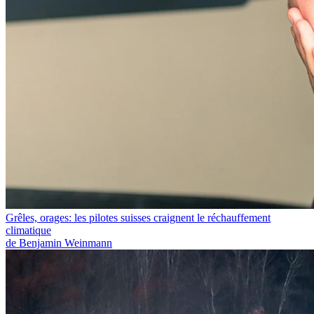
Grêles, orages: les pilotes suisses craignent le réchauffement
climatique
de Benjamin Weinmann