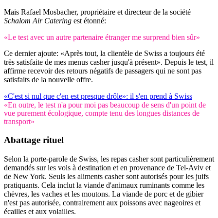
Mais Rafael Mosbacher, propriétaire et directeur de la société
Schalom Air Catering
est étonné:
«Le test avec un autre partenaire étranger me surprend bien sûr»
Ce dernier ajoute: «Après tout, la clientèle de Swiss a toujours été
très satisfaite de mes menus casher jusqu'à présent». Depuis le test, il
affirme recevoir des retours négatifs de passagers qui ne sont pas
satisfaits de la nouvelle offre.
«C'est si nul que c'en est presque drôle»: il s'en prend à Swiss
«En outre, le test n'a pour moi pas beaucoup de sens d'un point de
vue purement écologique, compte tenu des longues distances de
transport»
Abattage rituel
Selon la porte-parole de Swiss, les repas casher sont particulièrement
demandés sur les vols à destination et en provenance de Tel-Aviv et
de New York. Seuls les aliments casher sont autorisés pour les juifs
pratiquants. Cela inclut la viande d'animaux ruminants comme les
chèvres, les vaches et les moutons. La viande de porc et de gibier
n'est pas autorisée, contrairement aux poissons avec nageoires et
écailles et aux volailles.