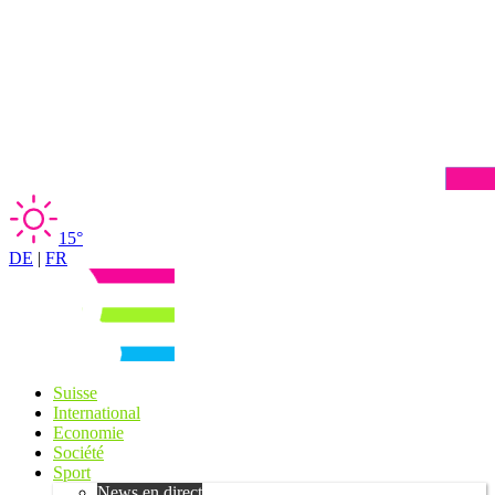
15°
DE
|
FR
Suisse
International
Economie
Société
Sport
News en direct