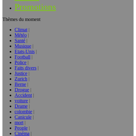
Promotions
Thèmes du moment
Climat
Météo
Santé
Musique
Etats-Unis
Football
Police
Faits divers
Justice
Zurich
Berne
Drogue
Accident
voiture
Drame
colombie
Canicule
mort
People
Cinéma