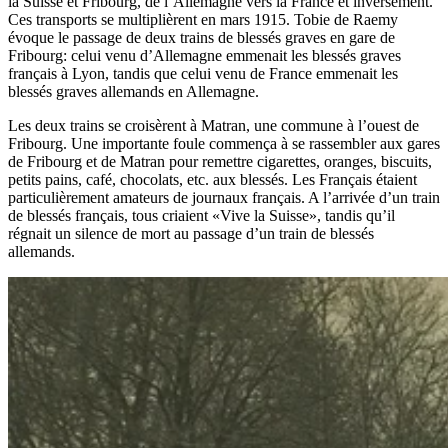
la Suisse et Fribourg, de l’Allemagne vers la France et inversement.
Ces transports se multiplièrent en mars 1915. Tobie de Raemy
évoque le passage de deux trains de blessés graves en gare de
Fribourg: celui venu d’Allemagne emmenait les blessés graves
français à Lyon, tandis que celui venu de France emmenait les
blessés graves allemands en Allemagne.
Les deux trains se croisèrent à Matran, une commune à l’ouest de
Fribourg. Une importante foule commença à se rassembler aux gares
de Fribourg et de Matran pour remettre cigarettes, oranges, biscuits,
petits pains, café, chocolats, etc. aux blessés. Les Français étaient
particulièrement amateurs de journaux français. A l’arrivée d’un train
de blessés français, tous criaient «Vive la Suisse», tandis qu’il
régnait un silence de mort au passage d’un train de blessés
allemands.