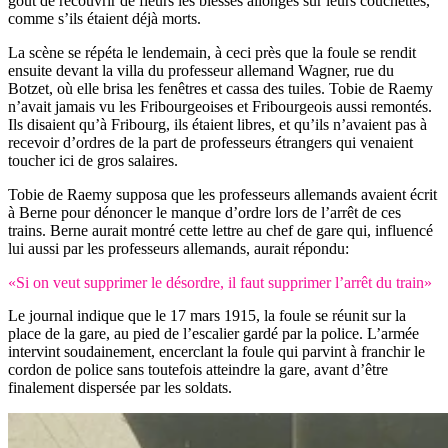
goût de recouvrir de fleurs les blessés allongés sur leurs couchettes,
comme s’ils étaient déjà morts.
La scène se répéta le lendemain, à ceci près que la foule se rendit
ensuite devant la villa du professeur allemand Wagner, rue du
Botzet, où elle brisa les fenêtres et cassa des tuiles. Tobie de Raemy
n’avait jamais vu les Fribourgeoises et Fribourgeois aussi remontés.
Ils disaient qu’à Fribourg, ils étaient libres, et qu’ils n’avaient pas à
recevoir d’ordres de la part de professeurs étrangers qui venaient
toucher ici de gros salaires.
Tobie de Raemy supposa que les professeurs allemands avaient écrit
à Berne pour dénoncer le manque d’ordre lors de l’arrêt de ces
trains. Berne aurait montré cette lettre au chef de gare qui, influencé
lui aussi par les professeurs allemands, aurait répondu:
«Si on veut supprimer le désordre, il faut supprimer l’arrêt du train»
Le journal indique que le 17 mars 1915, la foule se réunit sur la
place de la gare, au pied de l’escalier gardé par la police. L’armée
intervint soudainement, encerclant la foule qui parvint à franchir le
cordon de police sans toutefois atteindre la gare, avant d’être
finalement dispersée par les soldats.