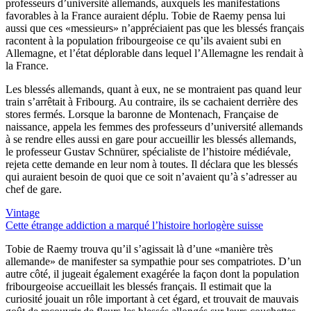
professeurs d’université allemands, auxquels les manifestations
favorables à la France auraient déplu. Tobie de Raemy pensa lui
aussi que ces «messieurs» n’appréciaient pas que les blessés français
racontent à la population fribourgeoise ce qu’ils avaient subi en
Allemagne, et l’état déplorable dans lequel l’Allemagne les rendait à
la France.
Les blessés allemands, quant à eux, ne se montraient pas quand leur
train s’arrêtait à Fribourg. Au contraire, ils se cachaient derrière des
stores fermés. Lorsque la baronne de Montenach, Française de
naissance, appela les femmes des professeurs d’université allemands
à se rendre elles aussi en gare pour accueillir les blessés allemands,
le professeur Gustav Schnürer, spécialiste de l’histoire médiévale,
rejeta cette demande en leur nom à toutes. Il déclara que les blessés
qui auraient besoin de quoi que ce soit n’avaient qu’à s’adresser au
chef de gare.
Vintage
Cette étrange addiction a marqué l’histoire horlogère suisse
Tobie de Raemy trouva qu’il s’agissait là d’une «manière très
allemande» de manifester sa sympathie pour ses compatriotes. D’un
autre côté, il jugeait également exagérée la façon dont la population
fribourgeoise accueillait les blessés français. Il estimait que la
curiosité jouait un rôle important à cet égard, et trouvait de mauvais