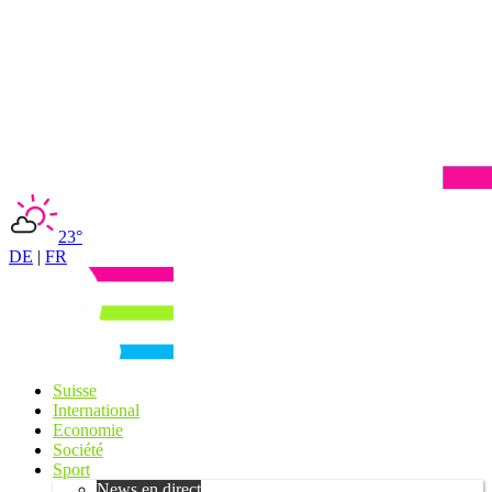
23°
DE
|
FR
Suisse
International
Economie
Société
Sport
News en direct