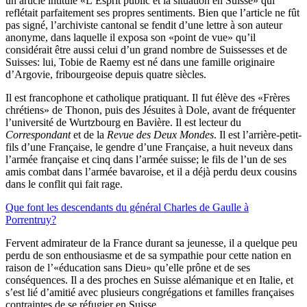
un article intitulé «L’Esprit public et la situation en Suisse» qui
reflétait parfaitement ses propres sentiments. Bien que l’article ne fût
pas signé, l’archiviste cantonal se fendit d’une lettre à son auteur
anonyme, dans laquelle il exposa son «point de vue» qu’il
considérait être aussi celui d’un grand nombre de Suissesses et de
Suisses: lui, Tobie de Raemy est né dans une famille originaire
d’Argovie, fribourgeoise depuis quatre siècles.
Il est francophone et catholique pratiquant. Il fut élève des «Frères
chrétiens» de Thonon, puis des Jésuites à Dole, avant de fréquenter
l’université de Wurtzbourg en Bavière. Il est lecteur du
Correspondant
et de la
Revue des Deux Mondes
. Il est l’arrière-petit-
fils d’une Française, le gendre d’une Française, a huit neveux dans
l’armée française et cinq dans l’armée suisse; le fils de l’un de ses
amis combat dans l’armée bavaroise, et il a déjà perdu deux cousins
dans le conflit qui fait rage.
Que font les descendants du général Charles de Gaulle à
Porrentruy?
Fervent admirateur de la France durant sa jeunesse, il a quelque peu
perdu de son enthousiasme et de sa sympathie pour cette nation en
raison de l’«éducation sans Dieu» qu’elle prône et de ses
conséquences. Il a des proches en Suisse alémanique et en Italie, et
s’est lié d’amitié avec plusieurs congrégations et familles françaises
contraintes de se réfugier en Suisse.