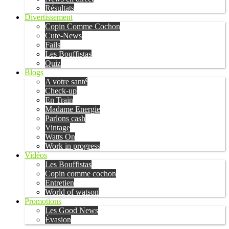
Résultats
Divertissement
Copin Comme Cochon
Cute-News
Fails
Les Bouffistas
Quiz
Blogs
A votre santé
Check-up
En Train
Madame Energie
Parlons cash
Vintage
Watts On
Work in progress
Vidéos
Les Bouffistas
Copin comme cochon
Entretien
World of watson
Promotions
Les Good News
Évasion