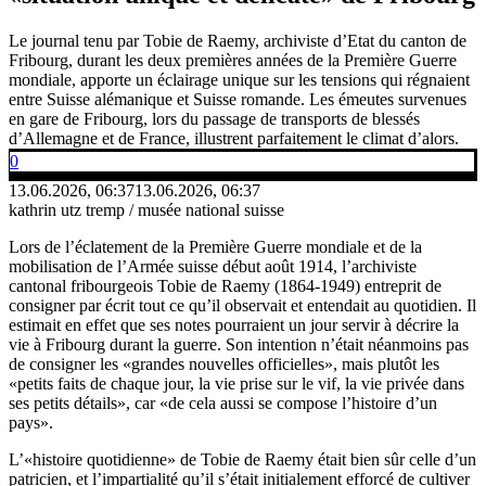
Le journal tenu par Tobie de Raemy, archiviste d’Etat du canton de
Fribourg, durant les deux premières années de la Première Guerre
mondiale, apporte un éclairage unique sur les tensions qui régnaient
entre Suisse alémanique et Suisse romande. Les émeutes survenues
en gare de Fribourg, lors du passage de transports de blessés
d’Allemagne et de France, illustrent parfaitement le climat d’alors.
0
13.06.2026, 06:37
13.06.2026, 06:37
kathrin utz tremp / musée national suisse
Lors de l’éclatement de la Première Guerre mondiale et de la
mobilisation de l’Armée suisse début août 1914, l’archiviste
cantonal fribourgeois Tobie de Raemy (1864-1949) entreprit de
consigner par écrit tout ce qu’il observait et entendait au quotidien. Il
estimait en effet que ses notes pourraient un jour servir à décrire la
vie à Fribourg durant la guerre. Son intention n’était néanmoins pas
de consigner les «grandes nouvelles officielles», mais plutôt les
«petits faits de chaque jour, la vie prise sur le vif, la vie privée dans
ses petits détails», car «de cela aussi se compose l’histoire d’un
pays».
L’«histoire quotidienne» de Tobie de Raemy était bien sûr celle d’un
patricien, et l’impartialité qu’il s’était initialement efforcé de cultiver