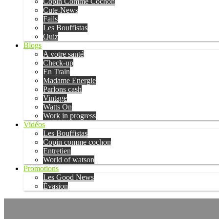
Copin Comme Cochon
Cute-News
Fails
Les Bouffistas
Quiz
Blogs
A votre santé
Check-up
En Train
Madame Energie
Parlons cash
Vintage
Watts On
Work in progress
Vidéos
Les Bouffistas
Copin comme cochon
Entretien
World of watson
Promotions
Les Good News
Évasion