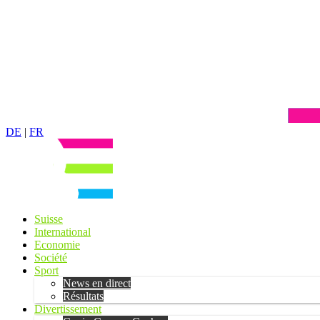
DE
|
FR
Suisse
International
Economie
Société
Sport
News en direct
Résultats
Divertissement