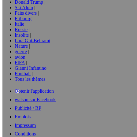
Donald Trump
Ski Alpin
Faits divers
Fribourg
Italie
Russie
Insolite
Lara Gut-Behrami
Nature
guerre
avion
FIFA
Gianni Infantino
Football
Tous les thèmes
Obtenir l'application
watson sur Facebook
Publicité / RP
Emplois
Impressum
Conditions