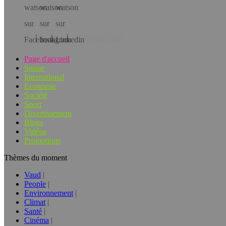
Téléchargez l’app!
Page d'accueil
Suisse
International
Economie
Société
Sport
Divertissement
Blogs
Vidéos
Promotions
Thèmes du moment
Vaud
People
Environnement
Climat
Santé
Cinéma