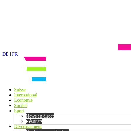
DE
|
FR
Suisse
International
Economie
Société
Sport
News en direct
Résultats
Divertissement