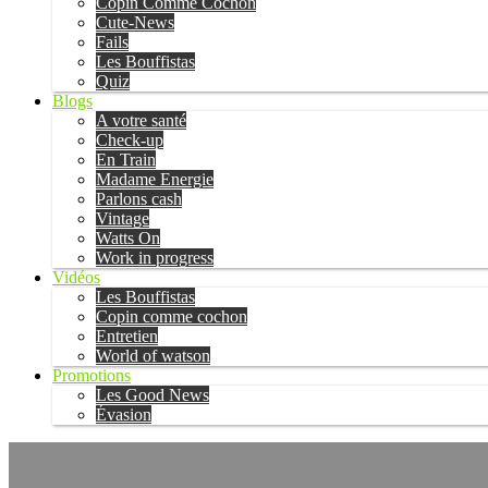
Copin Comme Cochon
Cute-News
Fails
Les Bouffistas
Quiz
Blogs
A votre santé
Check-up
En Train
Madame Energie
Parlons cash
Vintage
Watts On
Work in progress
Vidéos
Les Bouffistas
Copin comme cochon
Entretien
World of watson
Promotions
Les Good News
Évasion