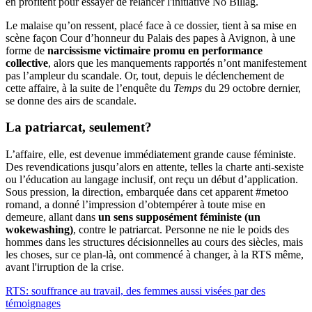
en profitent pour essayer de relancer l'initiative No Billag.
Le malaise qu’on ressent, placé face à ce dossier, tient à sa mise en
scène façon Cour d’honneur du Palais des papes à Avignon, à une
forme de
narcissisme victimaire promu en performance
collective
, alors que les manquements rapportés n’ont manifestement
pas l’ampleur du scandale. Or, tout, depuis le déclenchement de
cette affaire, à la suite de l’enquête du
Temps
du 29 octobre dernier,
se donne des airs de scandale.
La patriarcat, seulement?
L’affaire, elle, est devenue immédiatement grande cause féministe.
Des revendications jusqu’alors en attente, telles la charte anti-sexiste
ou l’éducation au langage inclusif, ont reçu un début d’application.
Sous pression, la direction, embarquée dans cet apparent #metoo
romand, a donné l’impression d’obtempérer à toute mise en
demeure, allant dans
un sens supposément féministe (un
wokewashing)
, contre le patriarcat. Personne ne nie le poids des
hommes dans les structures décisionnelles au cours des siècles, mais
les choses, sur ce plan-là, ont commencé à changer, à la RTS même,
avant l'irruption de la crise.
RTS: souffrance au travail, des femmes aussi visées par des
témoignages