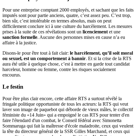
Pour une entreprise comptant 2000 employés, et sachant que les faits
imputés sont pour partie anciens, quatre, c’est assez peu. C’est trop,
bien sûr, c’est intolérable en termes absolus, mais on peut
difficilement conclure ici à une culture du harcèlement. Les mesures
prises à la suite de ces révélations sont un
licenciement
et une
sanction formelle
. Aucune des personnes mises en cause n’a eu
affaire à la justice.
Disons-le pour être tout à fait clair:
le harcèlement, qu’il soit moral
ou sexuel, est un comportement à bannir
. Et si la crise de la RTS
aura été utile à quelque chose, c’est à mettre en garde tout candidat
harceleur, homme ou femme, contre les risques socialement
encourus.
Le festin
Pour être plus clair encore, cette affaire RTS a surtout révélé la
fringale politique opportuniste de tous les acteurs: la RTS qui veut
laver son image de paquebot qui déborde de vieux mâles, le collectif
féministe du «14 Juin» qui a empoigné le cas RTS pour tenter d'en
faire l'étendard d'un combat, le Conseil fédéral avec Simonetta
Sommaruga qui fait la maîtresse d'école maladroite, ceux qui veulent
la tête du directeur général de la SSR Gilles Marchand, et ceux qui