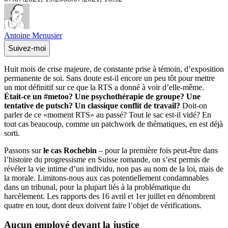
Antoine Menusier
Suivez-moi
Huit mois de crise majeure, de constante prise à témoin, d’exposition
permanente de soi. Sans doute est-il encore un peu tôt pour mettre
un mot définitif sur ce que la RTS a donné à voir d’elle-même.
Était-ce un #metoo? Une psychothérapie de groupe? Une
tentative de putsch?
Un classique conflit de travail?
Doit-on
parler de ce «moment RTS» au passé? Tout le sac est-il vidé? En
tout cas beaucoup, comme un patchwork de thématiques, en est déjà
sorti.
Passons sur
le cas Rochebin
– pour la première fois peut-être dans
l’histoire du progressisme en Suisse romande, on s’est permis de
révéler la vie intime d’un individu, non pas au nom de la loi, mais de
la morale. Limitons-nous aux cas potentiellement condamnables
dans un tribunal, pour la plupart liés à la problématique du
harcèlement. Les rapports des 16 avril et 1er juillet en dénombrent
quatre en tout, dont deux doivent faire l’objet de vérifications.
Aucun employé devant la justice