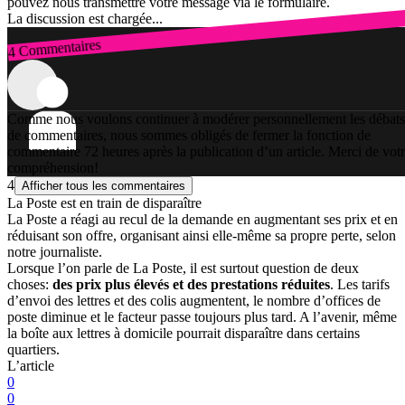
pouvez nous transmettre votre message via le formulaire.
La discussion est chargée...
4 Commentaires
Connexion
Comme nous voulons continuer à modérer personnellement les débats
de commentaires, nous sommes obligés de fermer la fonction de
commentaire 72 heures après la publication d’un article. Merci de vot
compréhension!
4
Afficher tous les commentaires
La Poste est en train de disparaître
La Poste a réagi au recul de la demande en augmentant ses prix et en
réduisant son offre, organisant ainsi elle-même sa propre perte, selon
notre journaliste.
Lorsque l’on parle de La Poste, il est surtout question de deux
choses:
des prix plus élevés et des prestations réduites
. Les tarifs
d’envoi des lettres et des colis augmentent, le nombre d’offices de
poste diminue et le facteur passe toujours plus tard. A l’avenir, même
la boîte aux lettres à domicile pourrait disparaître dans certains
quartiers.
L’article
0
0