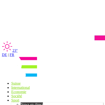
23°
DE
|
FR
Suisse
International
Economie
Société
Sport
News en direct