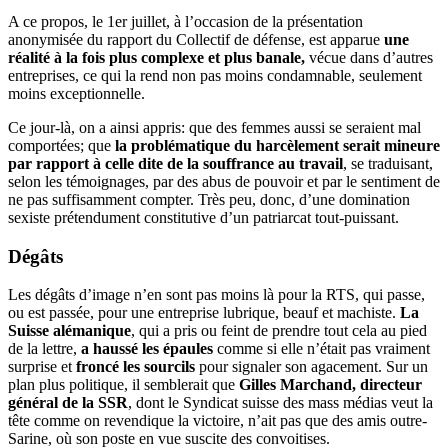
A ce propos, le 1er juillet, à l’occasion de la présentation
anonymisée du rapport du Collectif de défense, est apparue
une
réalité à la fois plus complexe et plus banale,
vécue dans d’autres
entreprises, ce qui la rend non pas moins condamnable, seulement
moins exceptionnelle.
Ce jour-là, on a ainsi appris: que des femmes aussi se seraient mal
comportées; que
la problématique du harcèlement serait mineure
par rapport à celle dite de la souffrance au travail
, se traduisant,
selon les témoignages, par des abus de pouvoir et par le sentiment de
ne pas suffisamment compter. Très peu, donc, d’une domination
sexiste prétendument constitutive d’un patriarcat tout-puissant.
Dégâts
Les dégâts d’image n’en sont pas moins là pour la RTS, qui passe,
ou est passée, pour une entreprise lubrique, beauf et machiste.
La
Suisse alémanique
, qui a pris ou feint de prendre tout cela au pied
de la lettre,
a haussé les épaules
comme si elle n’était pas vraiment
surprise et
froncé les sourcils
pour signaler son agacement. Sur un
plan plus politique, il semblerait que
Gilles Marchand, directeur
général de la SSR
, dont le Syndicat suisse des mass médias veut la
tête comme on revendique la victoire, n’ait pas que des amis outre-
Sarine, où son poste en vue suscite des convoitises.