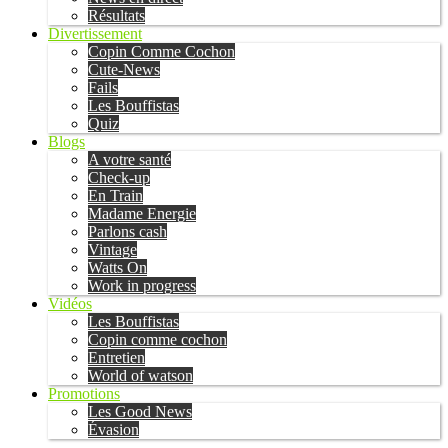
Résultats
Divertissement
Copin Comme Cochon
Cute-News
Fails
Les Bouffistas
Quiz
Blogs
A votre santé
Check-up
En Train
Madame Energie
Parlons cash
Vintage
Watts On
Work in progress
Vidéos
Les Bouffistas
Copin comme cochon
Entretien
World of watson
Promotions
Les Good News
Évasion