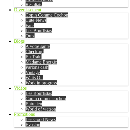
Résultats
Divertissement
Copin Comme Cochon
Cute-News
Fails
Les Bouffistas
Quiz
Blogs
A votre santé
Check-up
En Train
Madame Energie
Parlons cash
Vintage
Watts On
Work in progress
Vidéos
Les Bouffistas
Copin comme cochon
Entretien
World of watson
Promotions
Les Good News
Évasion