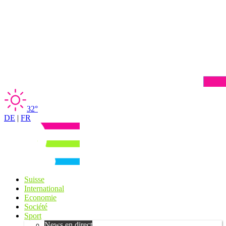
32°
DE
|
FR
Suisse
International
Economie
Société
Sport
News en direct