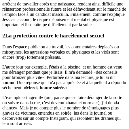
arrêtent de travailler après une naissance, rendant ainsi difficile une
réinsertion professionnelle future et les défavorisant sur le marché de
l'emploi face à un candidat masculin. Finalement, comme l'explique
Jessica Jaccoud, le risque d'épuisement mental et physique est
important et il se rattrape difficilement par la suite.
La protection contre le harcèlement sexuel
Dans l'espace public ou au travail, les commentaires déplacés ou
misogynes, les agressions verbales ou physiques et les viols sont
encore (trop) fortement présents.
L'autre jour par exemple, j'étais à la piscine, et un homme est venu
me déranger pendant que je lisais. Il m'a demandé «des conseils
pour bronzer plus vite». Perturbée dans ma lecture, je lui ai dit
«non»
. Une réponse qu'il n'a pas appréciée et à laquelle il a répondu
sèchement:
«Merci, bonne soirée.»
L'exemple est «gentil» (oui, parce que se faire déranger de la sorte
ou suivre dans la rue, c'est devenu «banal et normal»), j'ai de «la
chance». Mais je ne compte plus le nombre de témoignages plus
graves de victimes, entendus en soirée, lus dans le journal ou
découverts sur un compte Instagram, qui racontent les drames qui
leur sont arrivés.