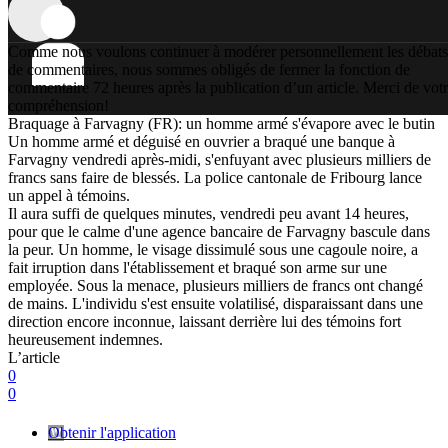
Comme nous voulons continuer à modérer personnellement les débats
de commentaires, nous sommes obligés de fermer la fonction de
commentaire 72 heures après la publication d’un article. Merci de vot
compréhension!
Braquage à Farvagny (FR): un homme armé s'évapore avec le butin
Un homme armé et déguisé en ouvrier a braqué une banque à
Farvagny vendredi après-midi, s'enfuyant avec plusieurs milliers de
francs sans faire de blessés. La police cantonale de Fribourg lance
un appel à témoins.
Il aura suffi de quelques minutes, vendredi peu avant 14 heures,
pour que le calme d'une agence bancaire de Farvagny bascule dans
la peur. Un homme, le visage dissimulé sous une cagoule noire, a
fait irruption dans l'établissement et braqué son arme sur une
employée. Sous la menace, plusieurs milliers de francs ont changé
de mains. L'individu s'est ensuite volatilisé, disparaissant dans une
direction encore inconnue, laissant derrière lui des témoins fort
heureusement indemnes.
L’article
0
0
Obtenir l'application