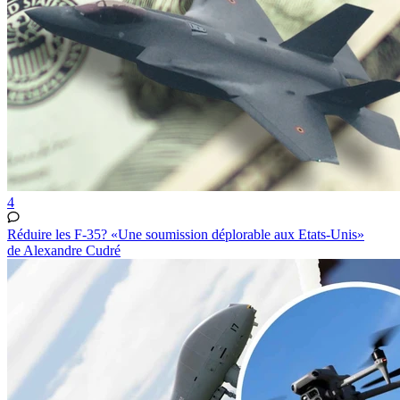
4
Réduire les F-35? «Une soumission déplorable aux Etats-Unis»
de Alexandre Cudré