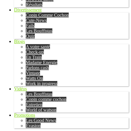
Résultats
Divertissement
Copin Comme Cochon
Cute-News
Fails
Les Bouffistas
Quiz
Blogs
A votre santé
Check-up
En Train
Madame Energie
Parlons cash
Vintage
Watts On
Work in progress
Vidéos
Les Bouffistas
Copin comme cochon
Entretien
World of watson
Promotions
Les Good News
Évasion