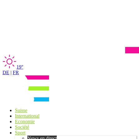
19°
DE
|
FR
Suisse
International
Economie
Société
Sport
News en direct