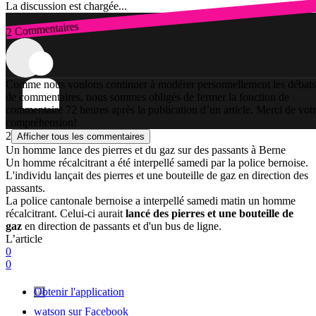
La discussion est chargée...
2 Commentaires
Connexion
Comme nous voulons continuer à modérer personnellement les débats
de commentaires, nous sommes obligés de fermer la fonction de
commentaire 72 heures après la publication d’un article. Merci de vot
compréhension!
2
Afficher tous les commentaires
Un homme lance des pierres et du gaz sur des passants à Berne
Un homme récalcitrant a été interpellé samedi par la police bernoise.
L'individu lançait des pierres et une bouteille de gaz en direction des
passants.
La police cantonale bernoise a interpellé samedi matin un homme
récalcitrant. Celui-ci aurait
lancé des pierres et une bouteille de
gaz
en direction de passants et d'un bus de ligne.
L’article
0
0
Obtenir l'application
watson sur Facebook